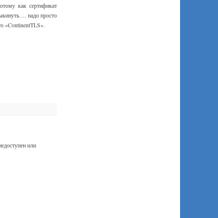
потому как сертификат
выкинуть…. надо просто
о «ContinentTLS».
недоступен или