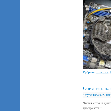
Рубрика:
Новости
,
Очистить пап
Опубликовано
22 ноя
Чистил место на диске
пространства!!!