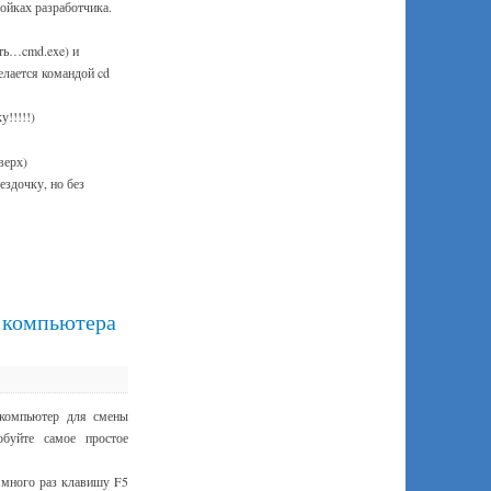
ойках разработчика.
ть…cmd.exe) и
елается командой cd
!!!!!)
верх)
ездочку, но без
и компьютера
 компьютер для смены
обуйте самое простое
 много раз клавишу F5