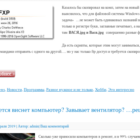
Казалось бы скопировал на комп, затем на новы
выяснилось, что для файловой системы Windows 
задача» …не может быть одинаковых названий в
только в регистре букв, заглавные печатные), а на
там
ВАСЯ.jpg и Вася.jpg
совершенно разные ф
Да есть скрипты, которые этим могут заниматься,
андами отправить с одного на другой…. но у нас только ftp доступ и требуется скопиро
обнее
»
ows
,
Новости
,
Программы
,
Разное нужное и не только
,
Хобби
,
Это интересно
ется виснет компьютер? Завывает вентилятор? …р
раля 2019
|
Автор:
admin
|
Ваш комментарий
Сколько уже приносили компьютеров в ремонт, и в 99% случаев