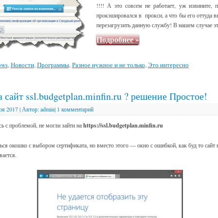
!!!! А это совсем не работает, уж извините, 
прокэшировался в прокси, а что бы его оттуда 
перезагрузить данную службу! В нашем случае эт
Подробнее
»
ows
,
Новости
,
Программы
,
Разное нужное и не только
,
Это интересно
 сайт ssl.budgetplan.minfin.ru ? решение Простое!
ря 2017
|
Автор:
admin
|
1 комментарий
ь с проблемой, не могли зайти на
https://ssl.budgetplan.minfin.ru
ся окошко с выбором сертификата, но вместо этого — окно с ошибкой, как буд то сайт 
вается.