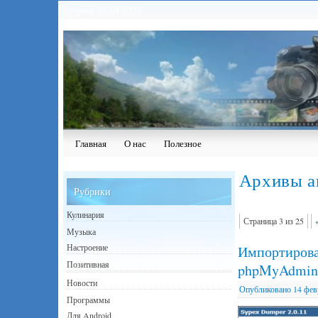
Сегодня: 08.08.2026
Главная
О нас
Полезное
Архивы а
Рубрики
Кулинария
Страница 3 из 25
Музыка
Настроение
Импортирова
Позитивная
phpMyAdmin 
Новости
Опубликовано
14 фев
Программы
Для Android