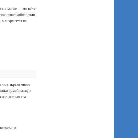
 внимание — это не те
танавливали/обновляли
 они хранятся на
внизу экрана много
конки домой назад и
 в полноэкранном
овываем на