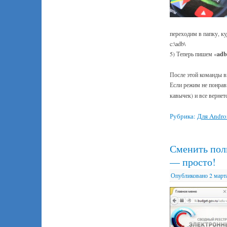
переходим в папку, ку
c:\adb\
5) Теперь пишем «
adb
После этой команды вы
Если режим не понрав
кавычек) и все вернет
Рубрика:
Для Andro
Сменить пол
— просто!
Опубликовано
2 март