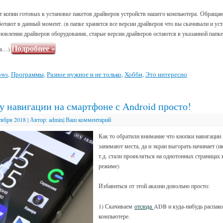
т копии готовых к установке пакетов драйверов устройств нашего компьютера. Обращаю
отают в данный момент. (в папке хранятся все версии драйверов что вы скачивали и ус
овлении драйверов оборудования, старые версии драйверов остаются в указанной папке,
Подробнее
»
ера…)
ows
,
Программы
,
Разное нужное и не только
,
Хобби
,
Это интересно
у навигации на смартфоне с Android просто!
тября 2018
|
Автор:
admin
|
Ваш комментарий
Как то обратили внимание что кнопки навигации 
занимают места, да и экран выгорать начинает (и
т.д. стали проявляться на однотонных страницах
режиме)
Избавиться от этой аказии довольно просто:
1) Скачиваем
отсюда
ADB и куда-нибудь распак
компьютере.