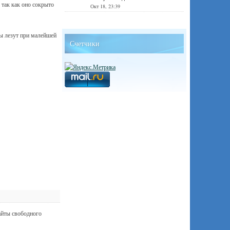
 так как оно сокрыто
Окт 18, 23:39
мы лезут при малейшей
Счетчики
айты свободного