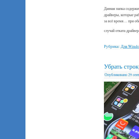
Данная папка содержи
драйверы, которые раб
за всё время… при обн
случай отката драйв
Рубрика:
Для Wind
Убрать строк
Опубликовано
29 сен