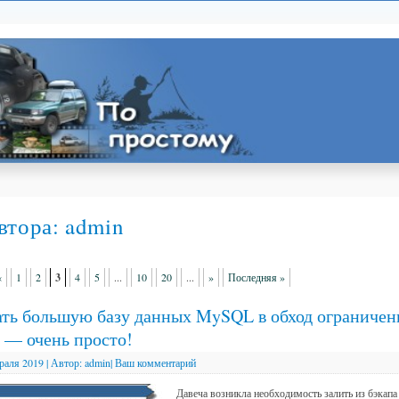
втора:
admin
«
1
2
3
4
5
...
10
20
...
»
Последняя »
ть большую базу данных MySQL в обход ограничен
— очень просто!
раля 2019
|
Автор:
admin
|
Ваш комментарий
Давеча возникла необходимость залить из бэкапа 