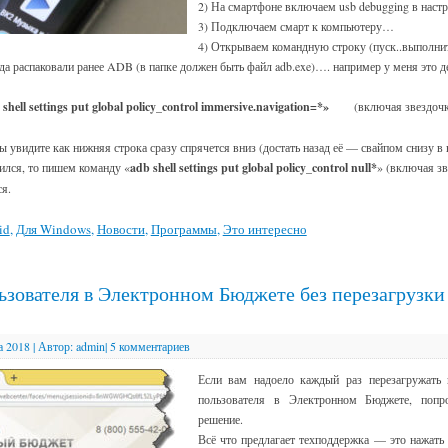
2) На смартфоне включаем usb debugging в настр
3) Подключаем смарт к компьютеру…
4) Открываем командную строку (пуск..выполни
да распаковали ранее ADB (в папке должен быть файл adb.exe)…. например у меня это д
 shell settings put global policy_control immersive.navigation=*»
(включая звездочку
 увидите как нижняя строка сразу спрячется вниз (достать назад её — свайпом снизу в 
ился, то пишем команду «
adb shell settings put global policy_control null*
» (включая зв
ся.
id
,
Для Windows
,
Новости
,
Программы
,
Это интересно
ьзователя в Электронном Бюджете без перезагрузк
а 2018
|
Автор:
admin
|
5 комментариев
Если вам надоело каждый раз перезагружать
пользователя в Электронном Бюджете, попр
решение.
Всё что предлагает техподдержка — это нажать