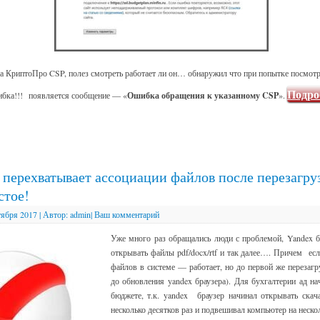
 на КриптоПро CSP, полез смотреть работает ли он… обнаружил что при попытке посмот
Подро
ибка!!! появляется сообщение — «
Ошибка обращения к указанному CSP
».
 перехватывает ассоциации файлов после перезагр
стое!
тября 2017
|
Автор:
admin
|
Ваш комментарий
Уже много раз обращались люди с проблемой, Yandex б
открывать файлы pdf/docx/rtf и так далее…. Причем ес
файлов в системе — работает, но до первой же перезаг
до обновления yandex браузера). Для бухгалтерии ад н
бюджете, т.к. yandex браузер начинал открывать ска
несколько десятков раз и подвешивал компьютер на неско