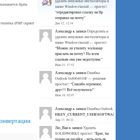
удалить ненужные инсталляторы в
казывается брать
папке Windows\install — просто!
:
“
отредактировал ссылку на ftp
отправил на почту
”
утилитка (PHP скрипт
Дек 12, 12:34
Александр
к записи
Определить и
удалить ненужные инсталляторы в
папке Windows\install — просто!
:
“
Можно ли утилиту wicleanup
прислать на почту? По всем
ссылкам она уже недоступна.
”
Июн 21, 17:52
Александр
к записи
Ошибка
Outlook 0x8004010F — решение
простое!
: “
Спасибо огромное,
друг!!! Всё получилось!
”
Июн 18, 02:07
Александр
к записи
Ошибка Outlook 0x8004010F — р
HKEY_CURRENT_USER\SOFTWARE\Microsoft\Office\1
конвертации
Апр 17, 00:22
Лю_Ван
к записи
Удалить
SOLIDWORKS просто!
: “
Брат, ты
только не ругайся – чуть-чуть не