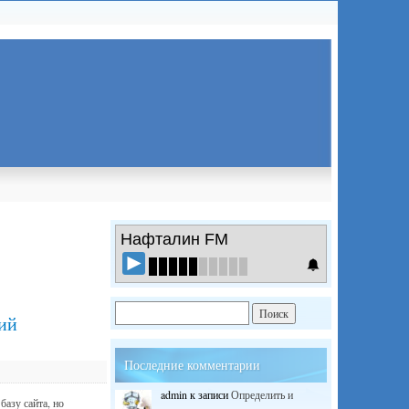
Нафталин FM
ий
Последние комментарии
admin
к записи
Определить и
базу сайта, но