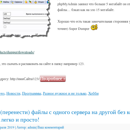
phpMyAdmin заявил что больше 5 мегабайт он от
файлы… бэкап как на зло 15 мегабайт.
Хорошо что есть такая замечательная сторонняя 
точнее) Super Dumper
oducts/dumper/downloads/
 это скачать и распаковать на сайте в папку например 123.
Подробнее
»
дресу: http://имяСайта/123/
ows
,
Новости
,
Программы
,
Разное нужное и не только
,
Хобби
(перенести) файлы с одного сервера на другой без 
легко и просто!
раля 2019
|
Автор:
admin
|
Ваш комментарий