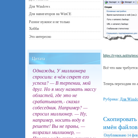
Для Windows
Для навигаторов на WinCE
Разное нужное и не только
Хобби
Это интересно
https://sypex.net/ru/pr
Цитата
Всё что нам требуется,
Однажды, У миллионера
спросили: в чём секрет его
успеха? — В терпении, мой
Теперь переходим по а
друг. Но я могу назвать массу
областей, где это не
Рубрика:
Для Wind
срабатывает,- сказал
собеседник. Например? —
спросил миллионер. — Ну,
Скопировать 
например, носить воду в
имён файлов 
решете! Вы не правы, —
возразил миллионер, —
Опубликовано
14 фев