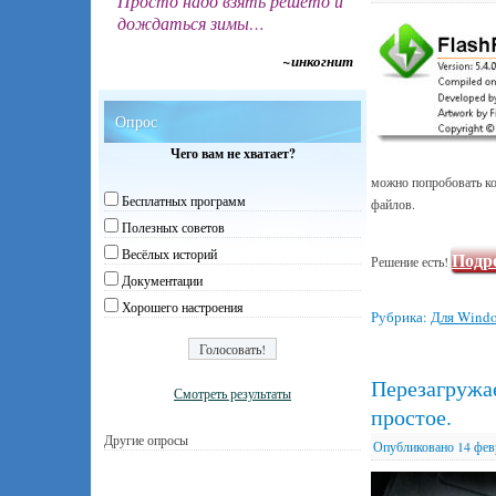
Просто надо взять решето и
дождаться зимы…
~инкогнит
Опрос
Чего вам не хватает?
можно попробовать ком
Бесплатных программ
файлов.
Полезных советов
Весёлых историй
Подр
Решение есть!
Документации
Хорошего настроения
Рубрика:
Для Wind
Перезагружа
Смотреть результаты
простое.
Другие опросы
Опубликовано
14 фев