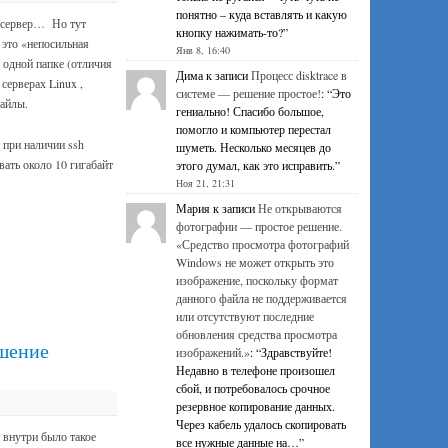
понятно – куда вставлять и какую
й сервер… Но тут
кнопку нажимать-то?
”
это «непосильная
Янв 8, 16:40
 одной папке (отличия
Дима
к записи
Процесс disktrace в
 серверах Linux ,
системе — решение простое!
: “
Это
айлы.
гениально! Спасибо большое,
помогло и компьютер перестал
 при наличии ssh
шуметь. Несколько месяцев до
вать около 10 гигабайт
этого думал, как это исправить.
”
Ноя 21, 21:31
Мария
к записи
Не открываются
фотографии — простое решение.
«Средство просмотра фотографий
Windows не может открыть это
изображение, поскольку формат
данного файла не поддерживается
или отсутствуют последние
обновления средства просмотра
ешение
изображений.»
: “
Здравствуйте!
Недавно в телефоне произошел
сбой, и потребовалось срочное
резервное копирование данных.
Через кабель удалось скопировать
 внутри было такое
все нужные данные на…
”