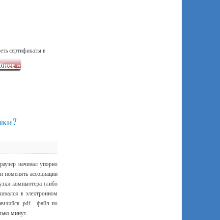
реть сертификаты в
бнее
»
узки? —
раузер начинал упорно
ли поменять ассоциации
рузки компьютера (либо
ачинался в электронном
чавшийся pdf файл по
лько минут.