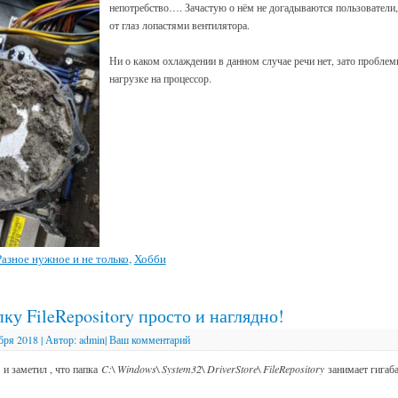
непотребство…. Зачастую о нём не догадываются пользователи,
от глаз лопастями вентилятора.
Ни о каком охлаждении в данном случае речи нет, зато пробле
нагрузке на процессор.
Разное нужное и не только
,
Хобби
ку FileRepository просто и наглядно!
бря 2018
|
Автор:
admin
|
Ваш комментарий
 и заметил , что папка
C:\ Windows\ System32\ DriverStore\ FileRepository
занимает гигаб