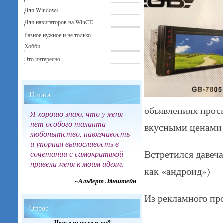
Для Windows
Для навигаторов на WinCE
Разное нужное и не только
Хобби
Это интересно
Цитата
объявлениях прос
Я хорошо знаю, что у меня
нет особого таланта —
вкусными ценами 
любопытство, навязчивость
и упорная выносливость в
Встретился давеч
сочетании с самокритикой
привели меня к моим идеям.
как «андроид»)
~Альберт Эйнштейн
Из рекламного про
Опрос
Чего вам не хватает?