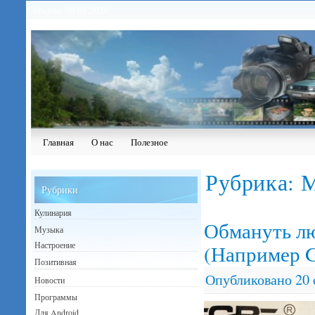
Сегодня: 08.08.2026
Главная
О нас
Полезное
Рубрика:
М
Рубрики
Кулинария
Обмануть л
Музыка
Настроение
(Например 
Позитивная
Опубликовано
20 
Новости
Программы
Для Android