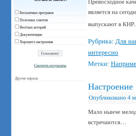
Превосходное кач
является на сего
Бесплатных программ
Полезных советов
выпускают в КНР
Весёлых историй
Документации
Рубрика:
Для на
Хорошего настроения
интересно
Метки:
Наприме
Смотреть результаты
Другие опросы
Настроение
Опубликовано
4 м
Мало нынче мелод
встречаются…