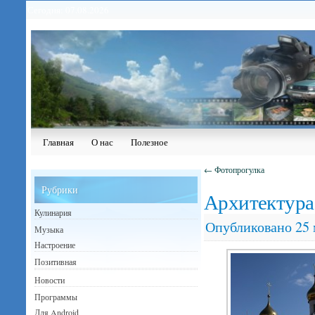
Сегодня: 07.08.2026
Главная
О нас
Полезное
←
Фотопрогулка
Рубрики
Архитектура 
Кулинария
Опубликовано
25 
Музыка
Настроение
Позитивная
Новости
Программы
Для Android