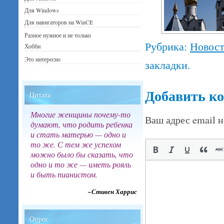
Для Windows
Для навигаторов на WinCE
Разное нужное и не только
Рубрика:
Новос
Хобби
Это интересно
закладки.
Добавить к
Цитата
Многие женщины почему-то
Ваш адрес email н
думают, что родить ребенка
и стать матерью — одно и
то же. С тем же успехом
можно было бы сказать, что
одно и то же — иметь рояль
и быть пианистом.
~Стивен Харрис
Опрос