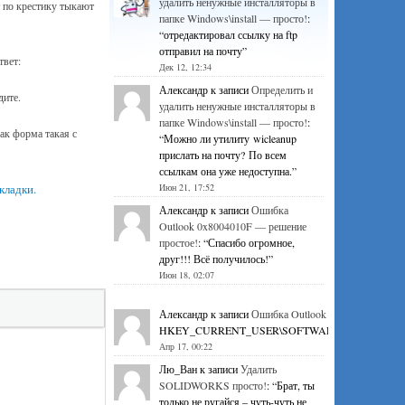
удалить ненужные инсталляторы в
 по крестику тыкают
папке Windows\install — просто!
:
“
отредактировал ссылку на ftp
отправил на почту
”
твет:
Дек 12, 12:34
Александр
к записи
Определить и
дите.
удалить ненужные инсталляторы в
папке Windows\install — просто!
:
ак форма такая с
“
Можно ли утилиту wicleanup
прислать на почту? По всем
ссылкам она уже недоступна.
”
кладки.
Июн 21, 17:52
Александр
к записи
Ошибка
Outlook 0x8004010F — решение
простое!
: “
Спасибо огромное,
друг!!! Всё получилось!
”
Июн 18, 02:07
Александр
к записи
Ошибка Outlook 0x8004010F — р
HKEY_CURRENT_USER\SOFTWARE\Microsoft\Office\1
Апр 17, 00:22
Лю_Ван
к записи
Удалить
SOLIDWORKS просто!
: “
Брат, ты
только не ругайся – чуть-чуть не