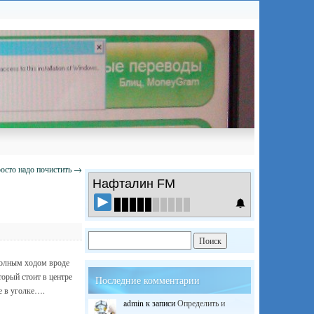
росто надо почистить
→
Нафталин FM
полным ходом вроде
торый стоит в центре
Последние комментарии
е в уголке….
admin
к записи
Определить и