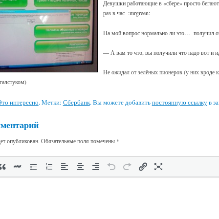
Девушки работающие в «сбере» просто бегают
раз в час :mrgreen:
На мой вопрос нормально ли это… получил о
— А вам то что, вы получили что надо вот и и
Не ожидал от зелёных пионеров (у них вроде к
галстуком)
Это интересно
. Метки:
Сбербанк
. Вы можете добавить
постоянную ссылку
в за
мментарий
дет опубликован.
Обязательные поля помечены
*