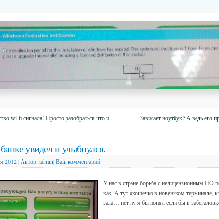
во wi-fi сигнала? Просто разобраться что и
Зависает ноутбук? А ведь его п
банке увидел и улыбнулся.
я 2012
|
Автор:
admin
|
Ваш комментарий
У нас в стране борьба с нелицензионным ПО 
как. А тут окошечко в новеньком терминале, к
зала… нет ну я бы понял если бы в забегаловк