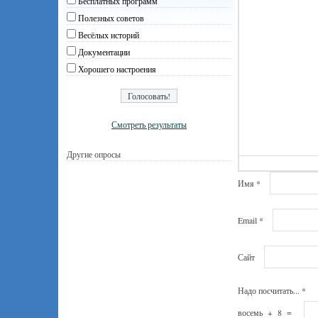
Бесплатных программ
Полезных советов
Весёлых историй
Документации
Хорошего настроения
Смотреть результаты
Другие опросы
Имя
*
Email
*
Сайт
Надо посчитать...
*
восемь
+
8
=