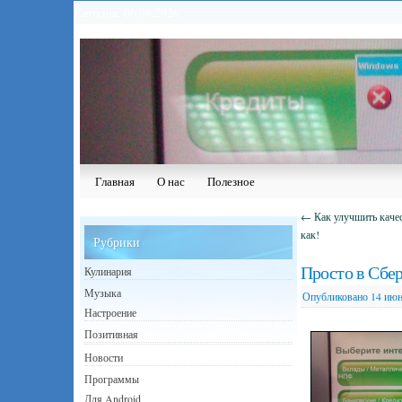
Сегодня: 06.08.2026
Главная
О нас
Полезное
←
Как улучшить качест
как!
Рубрики
Просто в Сбер
Кулинария
Музыка
Опубликовано
14 июн
Настроение
Позитивная
Новости
Программы
Для Android