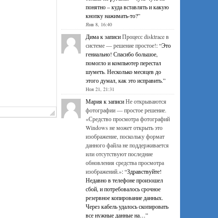
понятно – куда вставлять и какую
кнопку нажимать-то?
”
Янв 8, 16:40
Дима
к записи
Процесс disktrace в
системе — решение простое!
: “
Это
гениально! Спасибо большое,
помогло и компьютер перестал
шуметь. Несколько месяцев до
этого думал, как это исправить.
”
Ноя 21, 21:31
Мария
к записи
Не открываются
фотографии — простое решение.
«Средство просмотра фотографий
Windows не может открыть это
изображение, поскольку формат
данного файла не поддерживается
или отсутствуют последние
обновления средства просмотра
изображений.»
: “
Здравствуйте!
Недавно в телефоне произошел
сбой, и потребовалось срочное
резервное копирование данных.
Через кабель удалось скопировать
все нужные данные на…
”