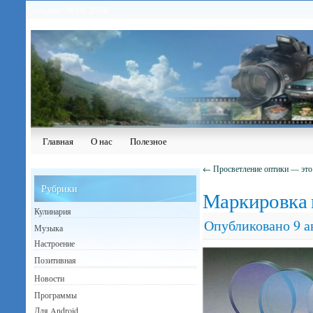
Сегодня: 06.08.2026
Главная
О нас
Полезное
←
Просветление оптики — эт
Рубрики
Маркировка 
Кулинария
Опубликовано
9 а
Музыка
Настроение
Позитивная
Новости
Программы
Для Android