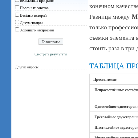
Бесплатных программ
конечном качестве
Полезных советов
M
Разница между
Весёлых историй
Документации
только профессио
Хорошего настроения
съемки элемента 
стоить раза в три 
Смотреть результаты
ТАБЛИЦА ПР
Другие опросы
Просветление
Непросветлённые светоф
Однослойное односторонн
Трёхслойное двухсторонн
Шестислойное двухсторон
Многослойное двухсторон