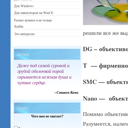
Для Windows
Для навигаторов на WinCE
Разное нужное и не только
Хобби
решили все же вы
Это интересно
DG –
объективо
Цитата
T — фирменное 
Даже под самой суровой и
грубой оболочкой порой
скрывается нежная душа и
SMC — объект
чуткое сердце.
~Стивен Кови
Nano — объек
Опрос
Помимо объективо
Чего вам не хватает?
Разумеется, налич