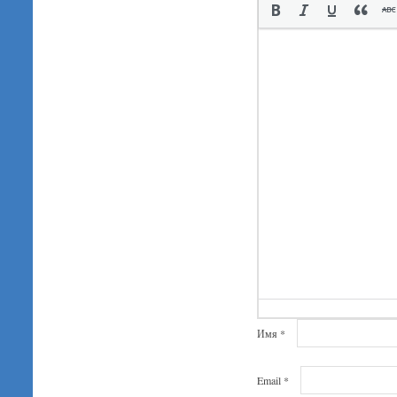
Имя
*
Email
*