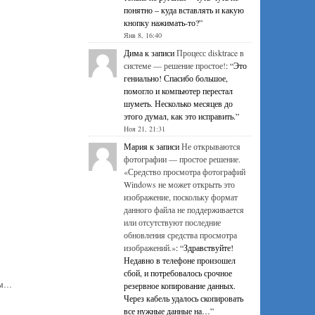
понятно – куда вставлять и какую
кнопку нажимать-то?
”
Янв 8, 16:40
Дима
к записи
Процесс disktrace в
системе — решение простое!
: “
Это
гениально! Спасибо большое,
помогло и компьютер перестал
шуметь. Несколько месяцев до
этого думал, как это исправить.
”
Ноя 21, 21:31
Мария
к записи
Не открываются
фотографии — простое решение.
«Средство просмотра фотографий
Windows не может открыть это
изображение, поскольку формат
данного файла не поддерживается
или отсутствуют последние
обновления средства просмотра
изображений.»
: “
Здравствуйте!
Недавно в телефоне произошел
сбой, и потребовалось срочное
им…
резервное копирование данных.
Через кабель удалось скопировать
все нужные данные на…
”