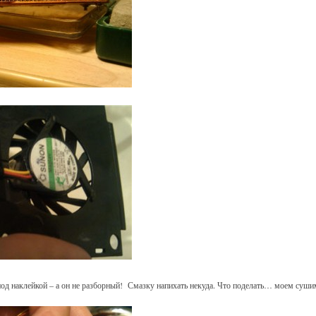
д наклейкой – а он не разборный! Смазку напихать некуда. Что поделать… моем суш