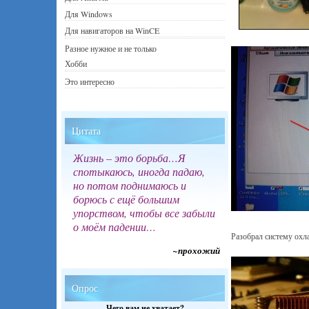
Для Windows
Для навигаторов на WinCE
Разное нужное и не только
Хобби
Это интересно
Цитата
Жизнь – это борьба…Я
спотыкаюсь, иногда падаю,
но потом поднимаюсь и
борюсь с ещё большим
упорством, чтобы все забыли
о моём падении…
Разобрал систему охла
~прохожий
Опрос
Чего вам не хватает?