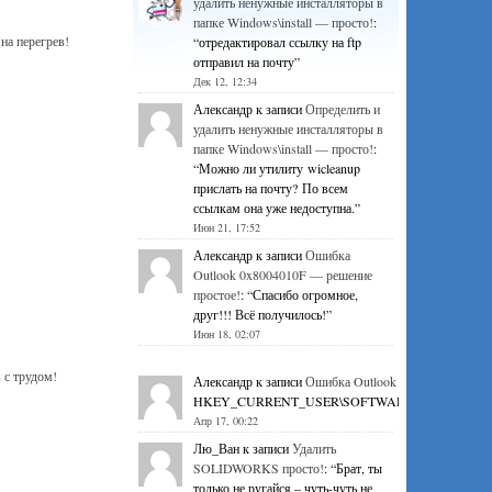
удалить ненужные инсталляторы в
папке Windows\install — просто!
:
на перегрев!
“
отредактировал ссылку на ftp
отправил на почту
”
Дек 12, 12:34
Александр
к записи
Определить и
удалить ненужные инсталляторы в
папке Windows\install — просто!
:
“
Можно ли утилиту wicleanup
прислать на почту? По всем
ссылкам она уже недоступна.
”
Июн 21, 17:52
Александр
к записи
Ошибка
Outlook 0x8004010F — решение
простое!
: “
Спасибо огромное,
друг!!! Всё получилось!
”
Июн 18, 02:07
 с трудом!
Александр
к записи
Ошибка Outlook 0x8004010F — р
HKEY_CURRENT_USER\SOFTWARE\Microsoft\Office\1
Апр 17, 00:22
Лю_Ван
к записи
Удалить
SOLIDWORKS просто!
: “
Брат, ты
только не ругайся – чуть-чуть не