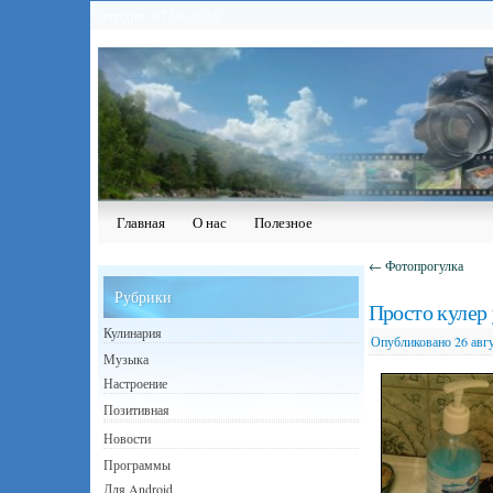
Сегодня: 07.08.2026
Главная
О нас
Полезное
←
Фотопрогулка
Рубрики
Просто кулер 
Кулинария
Опубликовано
26 авг
Музыка
Настроение
Позитивная
Новости
Программы
Для Android