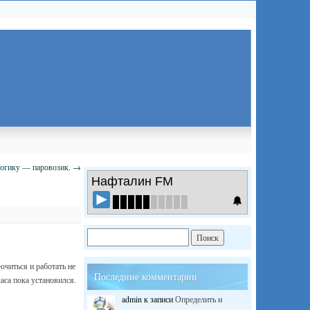
логику — паровозик.
→
Нафталин FM
читься и работать не
Последние комментарии
аса пока установился.
admin
к записи
Определить и