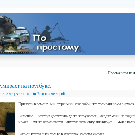
Простая игра на 
умирает на ноутбуке.
уста 2012
|
Автор:
admin
|
Ваш комментарий
Принесли в ремонт Dell старенький, с жалобой, что тормозит из-за вирусов.
Включаю… ноутбук достаточно долго загружается, находит WiFi но подклю
может… тут же отваливается. Запустил установку антивируса…. Ждал пол ч
Вирусы кстати были только в мусорках, система чистая!