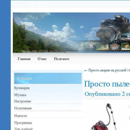
Сегодня: 08.08.2026
Главная
О нас
Полезное
←
Просто авария на русской 1
Рубрики
Просто пыле
Кулинария
Опубликовано
2 с
Музыка
Настроение
Позитивная
Новости
Программы
Для Android