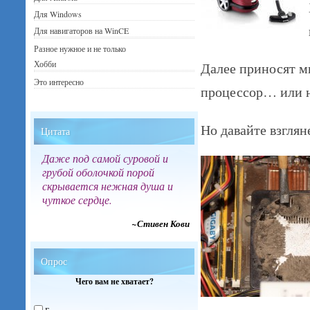
Для Windows
Для навигаторов на WinCE
Разное нужное и не только
Хобби
Далее приносят м
Это интересно
процессор… или 
Но давайте взгля
Цитата
Даже под самой суровой и
грубой оболочкой порой
скрывается нежная душа и
чуткое сердце.
~Стивен Кови
Опрос
Чего вам не хватает?