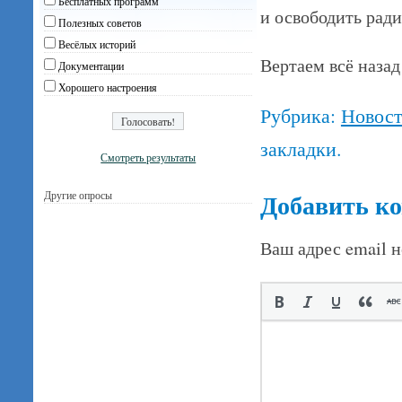
Бесплатных программ
и освободить ради
Полезных советов
Весёлых историй
Вертаем всё наза
Документации
Хорошего настроения
Рубрика:
Новос
закладки.
Смотреть результаты
Добавить к
Другие опросы
Ваш адрес email н