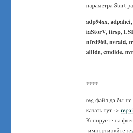
параметра Start 
adp94xx, adpahci,
iaStorV, iirsp, 
nfrd960, nvraid, n
aliide, cmdide, nvr
****
reg файл да бы н
качать тут ->
repa
Копируете на флеш
импортируйте reg 