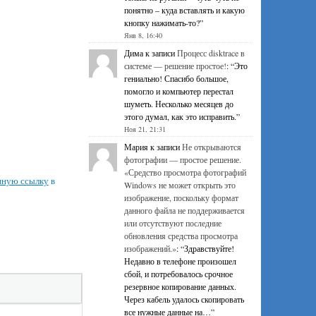
понятно – куда вставлять и какую
кнопку нажимать-то?
”
Янв 8, 16:40
Дима
к записи
Процесс disktrace в
системе — решение простое!
: “
Это
гениально! Спасибо большое,
помогло и компьютер перестал
шуметь. Несколько месяцев до
этого думал, как это исправить.
”
Ноя 21, 21:31
Мария
к записи
Не открываются
фотографии — простое решение.
«Средство просмотра фотографий
нную ссылку
в
Windows не может открыть это
изображение, поскольку формат
данного файла не поддерживается
или отсутствуют последние
обновления средства просмотра
изображений.»
: “
Здравствуйте!
Недавно в телефоне произошел
сбой, и потребовалось срочное
резервное копирование данных.
Через кабель удалось скопировать
все нужные данные на…
”