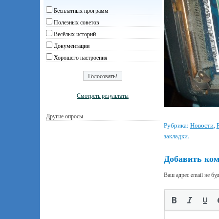
Бесплатных программ
Полезных советов
Весёлых историй
Документации
Хорошего настроения
Смотреть результаты
Другие опросы
Рубрика:
Новости
,
закладки.
Добавить ко
Ваш адрес email не бу