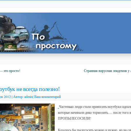
— это просто!
Странная вирусная эпидемия у
утбук не всегда полезно!
ря 2012
|
Автор:
admin
|
Ваш комментарий
Частенько люди стали приносить ноутбуки идеал
которые начинали дико тормозить…. после того к
ПРОПЫЛЕСОСИЛИ!
Казалось бы пылесосить можно и нужно, но на с