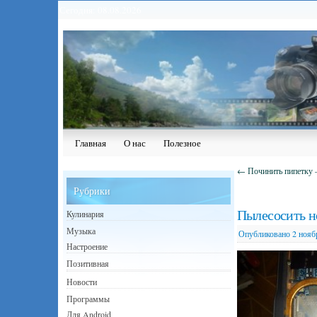
Сегодня: 08.08.2026
Главная
О нас
Полезное
←
Починить пипетку 
Рубрики
Пылесосить но
Кулинария
Музыка
Опубликовано
2 нояб
Настроение
Позитивная
Новости
Программы
Для Android