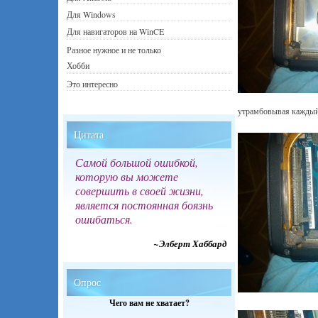
Для Windows
Для навигаторов на WinCE
Разное нужное и не только
Хобби
Это интересно
утрамбовывая каждый 
Цитата
Самой большой ошибкой,
которую вы можете
совершить в своей жизни,
является постоянная боязнь
ошибаться.
~Элберт Хаббард
Опрос
Чего вам не хватает?