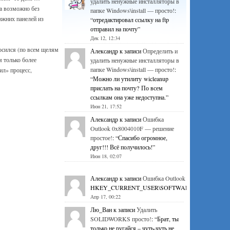
удалить ненужные инсталляторы в
а возможно без
папке Windows\install — просто!
:
ижних панелей из
“
отредактировал ссылку на ftp
отправил на почту
”
Дек 12, 12:34
сился (по всем щелям
Александр
к записи
Определить и
 только более
удалить ненужные инсталляторы в
папке Windows\install — просто!
:
л» процесс,
“
Можно ли утилиту wicleanup
прислать на почту? По всем
ссылкам она уже недоступна.
”
Июн 21, 17:52
Александр
к записи
Ошибка
Outlook 0x8004010F — решение
простое!
: “
Спасибо огромное,
друг!!! Всё получилось!
”
Июн 18, 02:07
Александр
к записи
Ошибка Outlook 0x8004010F — р
HKEY_CURRENT_USER\SOFTWARE\Microsoft\Office\1
Апр 17, 00:22
Лю_Ван
к записи
Удалить
SOLIDWORKS просто!
: “
Брат, ты
только не ругайся – чуть-чуть не