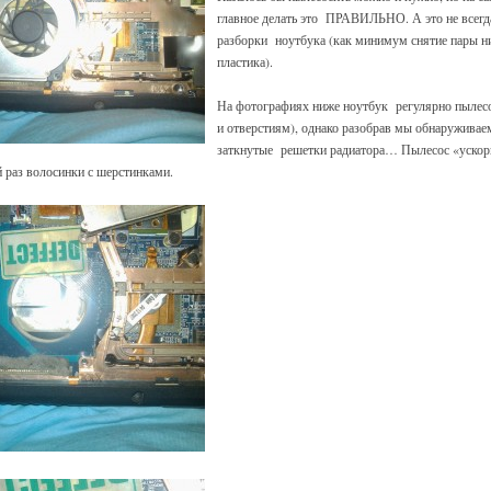
главное делать это ПРАВИЛЬНО. А это не всегд
разборки ноутбука (как минимум снятие пары н
пластика).
На фотографиях ниже ноутбук регулярно пылесо
и отверстиям), однако разобрав мы обнаруживаем
заткнутые решетки радиатора… Пылесос «ускори
раз волосинки с шерстинками.