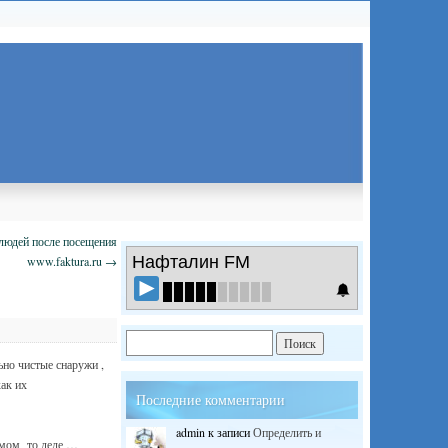
 людей после посещения
Нафталин FM
www.faktura.ru
→
ьно чистые снаружи ,
ак их
Последние комментарии
admin
к записи
Определить и
амом то деле …