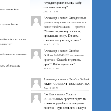
“
отредактировал ссылку на ftp
отправил на почту
”
ится заменой на
Дек 12, 12:34
Александр
к записи
Определить и
удалить ненужные инсталляторы в
 случаях были
папке Windows\install — просто!
:
“
Можно ли утилиту wicleanup
прислать на почту? По всем
инАпдейт и через час
ссылкам она уже недоступна.
”
ольше нет!
Июн 21, 17:52
Александр
к записи
Ошибка
и больше не чихают»!
Outlook 0x8004010F — решение
простое!
: “
Спасибо огромное,
друг!!! Всё получилось!
”
кать обновление
Июн 18, 02:07
Александр
к записи
Ошибка Outlook 0x8004010F — р
HKEY_CURRENT_USER\SOFTWARE\Microsoft\Office\1
Апр 17, 00:22
Лю_Ван
к записи
Удалить
SOLIDWORKS просто!
: “
Брат, ты
только не ругайся – чуть-чуть не
понятно – куда вставлять и какую