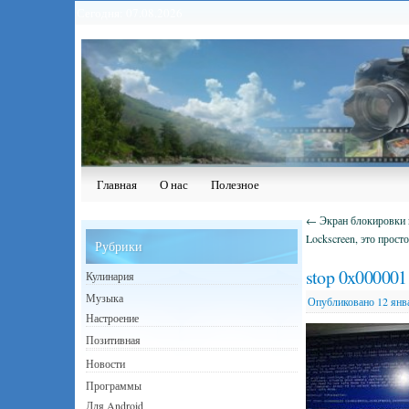
Сегодня: 07.08.2026
Главная
О нас
Полезное
←
Экран блокировки н
Lockscreen, это просто
Рубрики
stop 0x000001
Кулинария
Музыка
Опубликовано
12 янв
Настроение
Позитивная
Новости
Программы
Для Android