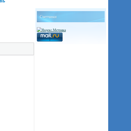
авь
Счетчики