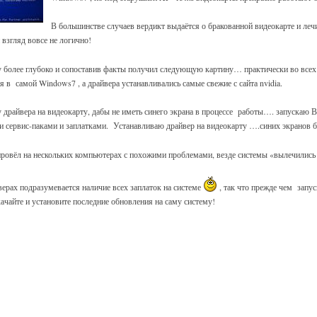
В большинстве случаев вердикт выдаётся о бракованной видеокарте и леч
взгляд вовсе не логично!
 более глубоко и сопоставив факты получил следующую картину… практически во всех
в самой Windows7 , а драйвера устанавливались самые свежие с сайта nvidia.
 драйвера на видеокарту, дабы не иметь синего экрана в процессе работы…. запускаю В
и сервис-паками и заплатками. Устанавливаю драйвер на видеокарту ….синих экранов б
ровёл на нескольких компьютерах с похожими проблемами, везде системы «вылечились 
ерах подразумевается наличие всех заплаток на системе
, так что прежде чем запус
качайте и установите последние обновления на саму систему!