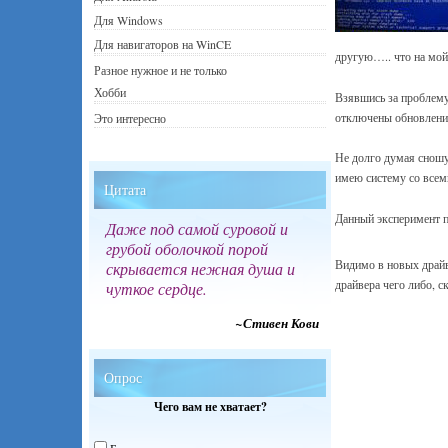
Для Windows
Для навигаторов на WinCE
другую….. что на мой 
Разное нужное и не только
Хобби
Взявшись за проблему
отключены обновления 
Это интересно
Не долго думая сношу
имею систему со всем
Цитата
Данный эксперимент п
Даже под самой суровой и
грубой оболочкой порой
Видимо в новых драйв
скрывается нежная душа и
драйвера чего либо, с
чуткое сердце.
~Стивен Кови
Опрос
Чего вам не хватает?