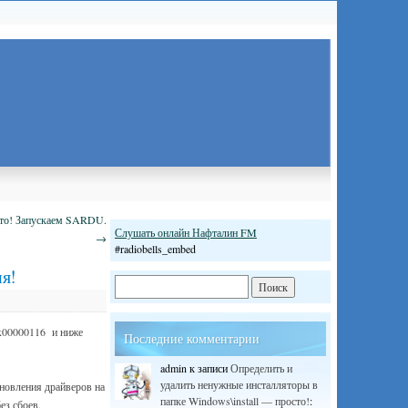
сто! Запускаем SARDU.
Слушать онлайн Нафталин FM
→
#radiobells_embed
ия!
0x00000116 и ниже
Последние комментарии
admin
к записи
Определить и
удалить ненужные инсталляторы в
бновления драйверов на
папке Windows\install — просто!
:
ез сбоев.