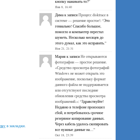
кнопку нажимать-то?
”
Янв 8, 16:40
Дима
к записи
Процесс disktrace в
системе — решение простое!
: “
Это
гениально! Спасибо большое,
помогло и компьютер перестал
шуметь. Несколько месяцев до
этого думал, как это исправить.
”
Ноя 21, 21:31
Мария
к записи
Не открываются
фотографии — простое решение.
«Средство просмотра фотографий
Windows не может открыть это
изображение, поскольку формат
данного файла не поддерживается
или отсутствуют последние
обновления средства просмотра
изображений.»
: “
Здравствуйте!
Недавно в телефоне произошел
сбой, и потребовалось срочное
резервное копирование данных.
Через кабель удалось скопировать
лку
в закладки.
все нужные данные на…
”
Окт 18, 23:39