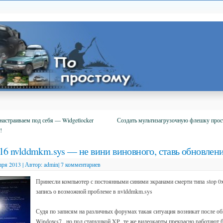
астраиваем под себя — Widgetlocker
Создать мультизагрузочную флешку про
!
16 nvlddmkm.sys — не вини виновного, ставь обновлен
аря 2013
|
Автор:
admin
|
7 комментариев
Принесли компьютер с постоянными синими экранами смерти типа stop 
запись о возможной проблеме в nvlddmkm.sys
Судя по записям на различных форумах такая ситуация возникат после о
Windows7 , но под старушкой XP те же видеокарты прекрасно работают б