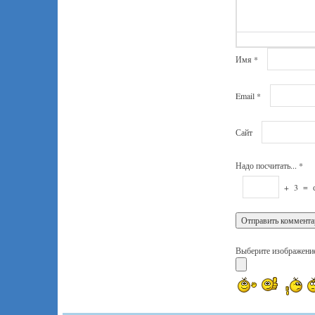
Имя
*
Email
*
Сайт
Надо посчитать...
*
+
3
=
Выберите изображение