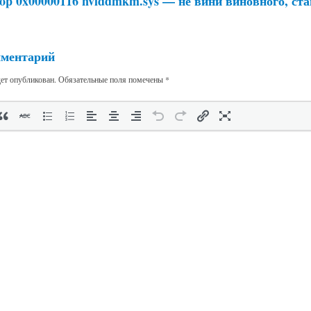
top 0x00000116 nvlddmkm.sys — не вини виновного, ст
мментарий
дет опубликован.
Обязательные поля помечены
*