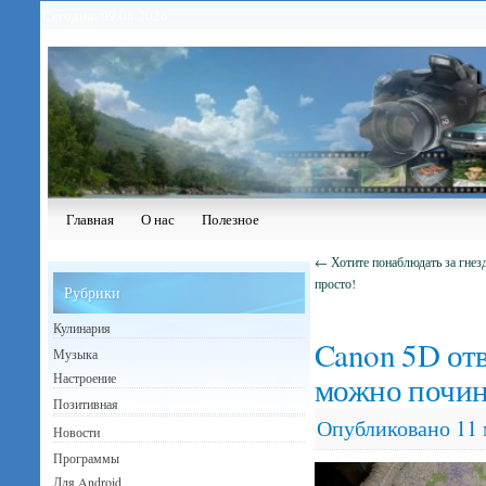
Сегодня: 09.08.2026
Главная
О нас
Полезное
←
Хотите понаблюдать за гне
просто!
Рубрики
Кулинария
Canon 5D отв
Музыка
можно почин
Настроение
Позитивная
Опубликовано
11 
Новости
Программы
Для Android