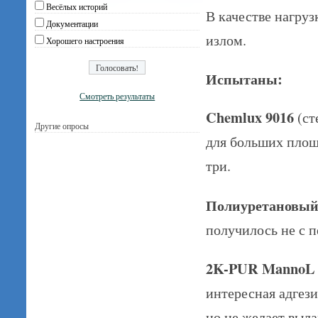
Весёлых историй
В качестве нагру
Документации
излом.
Хорошего настроения
Испытаны:
Смотреть результаты
Chemlux 9016
(ст
Другие опросы
для больших площа
три.
Полиуретановый 
получилось не с п
2K-PUR MannoL
интересная адгези
но не желает выл