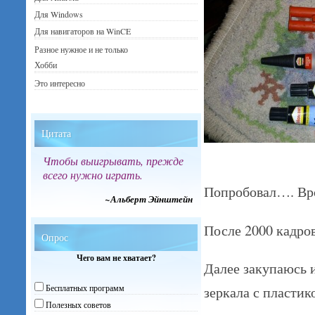
Для Windows
Для навигаторов на WinCE
Разное нужное и не только
Хобби
Это интересно
Цитата
Чтобы выигрывать, прежде
всего нужно играть.
Попробовал…. Вр
~Альберт Эйнштейн
После 2000 кадров
Опрос
Чего вам не хватает?
Далее закупаюсь и
Бесплатных программ
зеркала с пластик
Полезных советов