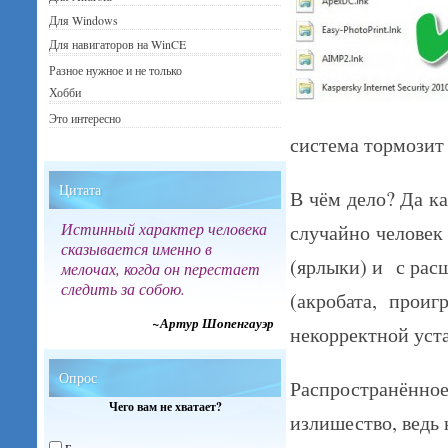
Для Windows
Для навигаторов на WinCE
Разное нужное и не только
Хобби
Это интересно
система тормозит 
Цитата
В чём дело? Да к
Истинный характер человека
случайно человек 
сказывается именно в
(ярлыки) и с рас
мелочах, когда он перестает
следить за собою.
(акробата, проиг
~Артур Шопенгауэр
некорректной уст
Опрос
Распространённое
Чего вам не хватает?
излишество, ведь