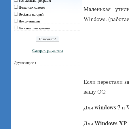
Бесплатных программ
Маленькая ути
Полезных советов
Весёлых историй
Windows. (работае
Документации
Хорошего настроения
Смотреть результаты
Другие опросы
Если перестали з
вашу ОС:
windows 7
Для
и 
Windows XP
Для