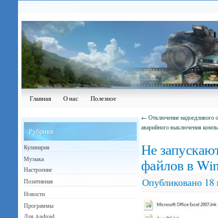
Сегодня: 10.08.2026
Главная
О нас
Полезное
←
Отключение надоедливого о
аварийного выключения компью
Рубрики
Не запускаю
Кулинария
Музыка
файлов в Wi
Настроение
Опубликовано
18 
Позитивная
Новости
Программы
Для Android