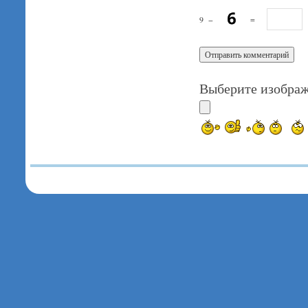
9
−
=
Выберите изображ