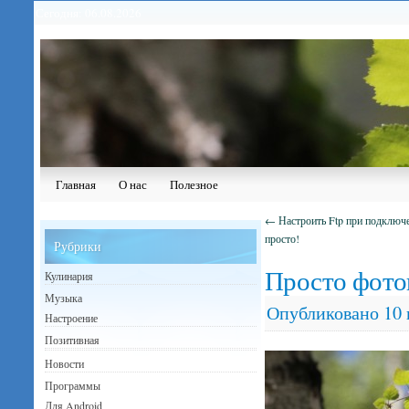
Сегодня: 06.08.2026
Главная
О нас
Полезное
←
Настроить Ftp при подключ
просто!
Рубрики
Просто фото
Кулинария
Музыка
Опубликовано
10
Настроение
Позитивная
Новости
Программы
Для Android