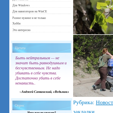
Для Windows
Для навигаторов на WinCE
Разное нужное и не только
Хобби
Это интересно
Цитата
Быть нейтральным — не
значит быть равнодушным и
бесчувственным. Не надо
убивать в себе чувства.
Достаточно убить в себе
ненависть..
~Анджей Сапковский, «Ведьмак»
Рубрика:
Новос
Опрос
закладки.
Чего вам не хватает?