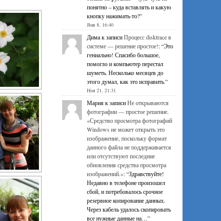
понятно – куда вставлять и какую
кнопку нажимать-то?
”
Янв 8, 16:40
Дима
к записи
Процесс disktrace в
системе — решение простое!
: “
Это
гениально! Спасибо большое,
помогло и компьютер перестал
шуметь. Несколько месяцев до
этого думал, как это исправить.
”
Ноя 21, 21:31
Мария
к записи
Не открываются
фотографии — простое решение.
«Средство просмотра фотографий
Windows не может открыть это
изображение, поскольку формат
данного файла не поддерживается
или отсутствуют последние
обновления средства просмотра
изображений.»
: “
Здравствуйте!
Недавно в телефоне произошел
сбой, и потребовалось срочное
резервное копирование данных.
Через кабель удалось скопировать
все нужные данные на…
”