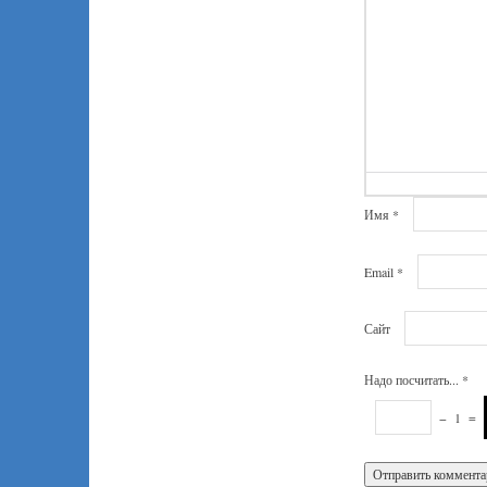
Имя
*
Email
*
Сайт
Надо посчитать...
*
−
1
=