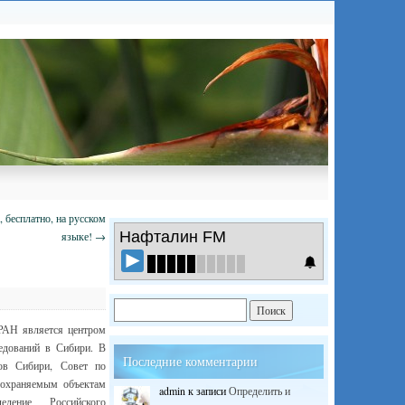
 бесплатно, на русском
Нафталин FM
языке!
→
РАН является центром
ледований в Сибири. В
Последние комментарии
дов Сибири, Совет по
 охраняемым объектам
admin
к записи
Определить и
еление Российского