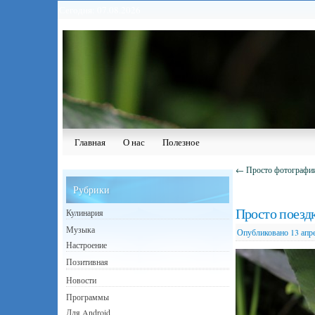
Сегодня: 07.08.2026
Главная
О нас
Полезное
←
Просто фотографии
Рубрики
Просто поездк
Кулинария
Музыка
Опубликовано
13 апр
Настроение
Позитивная
Новости
Программы
Для Android