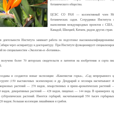
ботанического общества.
ЦСБС СО РАН — коллективный член Межд
ботанических садов. Сотрудники Института
выполнении международных проектов с США, 
Канадой, Швецией, Китаем, рядом других стран.
в деятельности Института занимает работа по подготовке высококвалифицированн
ибири через аспирантуру и докторантуру. При Институте функционирует специализиро
ий по специальностям «Экология»и «Ботаника».
олучено более 70 авторских свидетельств и патентов на изобретения и сорта пи
й.
озданы и создаются новые экспозиции: «Каменистая горка», «Сад непрерывного ц
грунте (150 выставочных экземпляров) и др. Дендрарий и лесопарк насчитывают 
 кормовых растений — 270 видов, лекарственных и пряно-ароматических растений 
0 видов, декоративных растений — 428 видов, пищевых — 144 вида. В оранжереях пр
 субтропических растений. Имеется гербарий, насчитывающий 550 тысяч гербарных
20 видов; большая коллекция лишайников и грибов.