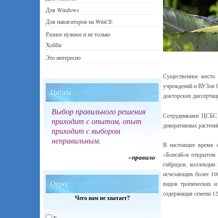
Для Windows
Для навигаторов на WinCE
Разное нужное и не только
Хобби
Это интересно
Существенное место 
учреждений и ВУЗов С
Цитата
докторских диссертац
Выбор правильного решения
Сотрудниками ЦСБС п
приходит с опытом, опыт
декоративных растени
приходит с выбором
неправильным.
В настоящее время с
«Бонсай»в открытом 
~правило
гибридов, коллекции
исчезающих более 10
Опрос
видов тропических и
содержащая семена 12
Чего вам не хватает?