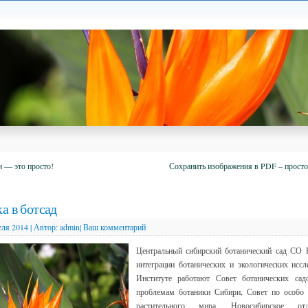
 — это просто!
Сохранить изображения в PDF – просто,
а в ботсад
еля 2014
|
Автор:
admin
|
Ваш комментарий
Центральный сибирский ботанический сад СО 
интеграции ботанических и экологических исс
Институте работают Совет ботанических са
проблемам ботаники Сибири, Совет по особо
растительного мира, Новосибирское отд