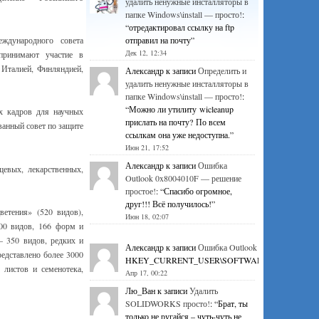
удалить ненужные инсталляторы в
папке Windows\install — просто!
:
“
отредактировал ссылку на ftp
ународного совета
отправил на почту
”
Дек 12, 12:34
 принимают участие в
Италией, Финляндией,
Александр
к записи
Определить и
удалить ненужные инсталляторы в
папке Windows\install — просто!
:
“
Можно ли утилиту wicleanup
ых кадров для научных
прислать на почту? По всем
ванный совет по защите
ссылкам она уже недоступна.
”
Июн 21, 17:52
Александр
к записи
Ошибка
щевых, лекарственных,
Outlook 0x8004010F — решение
простое!
: “
Спасибо огромное,
друг!!! Всё получилось!
”
ветения» (520 видов),
Июн 18, 02:07
400 видов, 166 форм и
— 350 видов, редких и
Александр
к записи
Ошибка Outlook 0x8004010F — р
едставлено более 3000
HKEY_CURRENT_USER\SOFTWARE\Microsoft\Office\1
 листов и семенотека,
Апр 17, 00:22
Лю_Ван
к записи
Удалить
SOLIDWORKS просто!
: “
Брат, ты
только не ругайся – чуть-чуть не