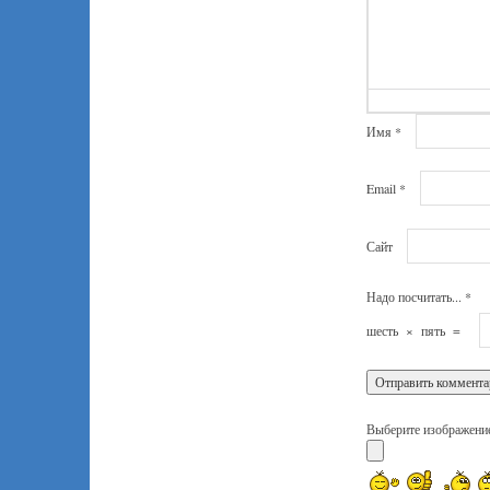
Имя
*
Email
*
Сайт
Надо посчитать...
*
шесть
×
пять
=
Выберите изображение