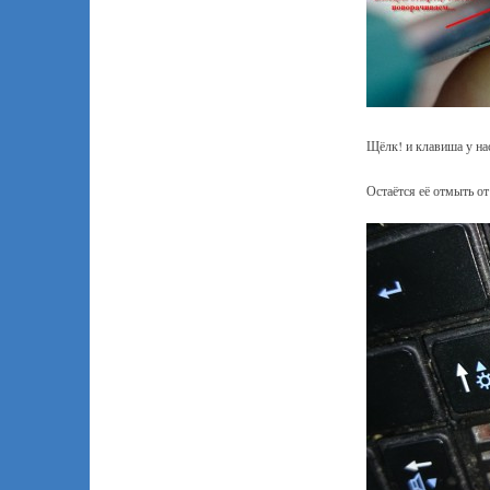
Щёлк! и клавиша у нас
Остаётся её отмыть от