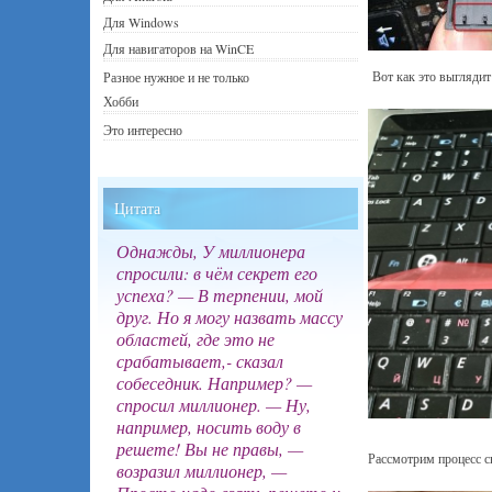
Для Windows
Для навигаторов на WinCE
Вот как это выглядит
Разное нужное и не только
Хобби
Это интересно
Цитата
Однажды, У миллионера
спросили: в чём секрет его
успеха? — В терпении, мой
друг. Но я могу назвать массу
областей, где это не
срабатывает,- сказал
собеседник. Например? —
спросил миллионер. — Ну,
например, носить воду в
решете! Вы не правы, —
Рассмотрим процесс с
возразил миллионер, —