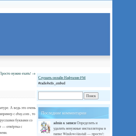
осто нужно ехать!
→
Слушать онлайн Нафталин FM
#radiobells_embed
туре. А ведь это очень
Последние комментарии
например с ebay.com , то
 русскими буквами со
admin
к записи
Определить и
 — отвёртка с
удалить ненужные инсталляторы в
мени.
папке Windows\install — просто!
: