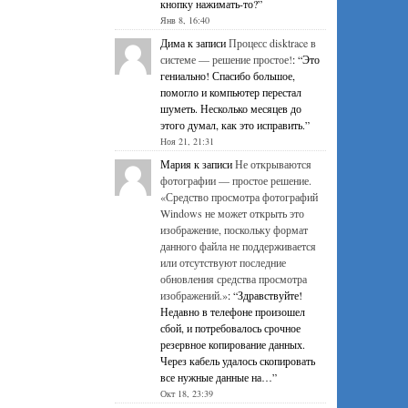
кнопку нажимать-то?
”
Янв 8, 16:40
Дима
к записи
Процесс disktrace в
системе — решение простое!
: “
Это
гениально! Спасибо большое,
помогло и компьютер перестал
шуметь. Несколько месяцев до
этого думал, как это исправить.
”
Ноя 21, 21:31
Мария
к записи
Не открываются
фотографии — простое решение.
«Средство просмотра фотографий
Windows не может открыть это
изображение, поскольку формат
данного файла не поддерживается
или отсутствуют последние
обновления средства просмотра
изображений.»
: “
Здравствуйте!
Недавно в телефоне произошел
сбой, и потребовалось срочное
резервное копирование данных.
Через кабель удалось скопировать
все нужные данные на…
”
Окт 18, 23:39