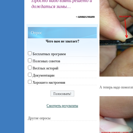
Просто надо взять решето и
дождаться зимы…
~инкогнит
Опрос
Чего вам не хватает?
Бесплатных программ
Полезных советов
Весёлых историй
Документации
Хорошего настроения
А теперь надо помогат
Смотреть результаты
Другие опросы