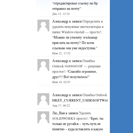
“
отредактировал ссылку на ftp
отправил на почту
”
Дек 12, 12:34
Александр
к записи
Определить и
удалить ненужные инсталляторы в
папке Windows\install — просто!
:
“
Можно ли утилиту wicleanup
прислать на почту? По всем
ссылкам она уже недоступна.
”
Июн 21, 17:52
Александр
к записи
Ошибка
Outlook 0x8004010F — решение
простое!
: “
Спасибо огромное,
друг!!! Всё получилось!
”
Июн 18, 02:07
Александр
к записи
Ошибка Outlook 0x8004010F — р
HKEY_CURRENT_USER\SOFTWARE\Microsoft\Office\1
Апр 17, 00:22
Лю_Ван
к записи
Удалить
SOLIDWORKS просто!
: “
Брат, ты
только не ругайся – чуть-чуть не
понятно – куда вставлять и какую