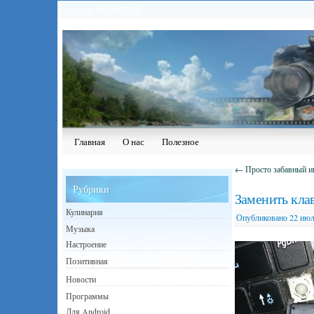
Сегодня: 06.08.2026
Главная
О нас
Полезное
←
Просто забавный и
Рубрики
Заменить кла
Кулинария
Опубликовано
22 июл
Музыка
Настроение
Позитивная
Новости
Программы
Для Android