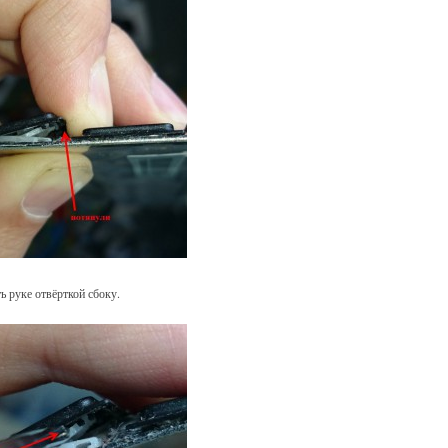
ь руке отвёрткой сбоку.