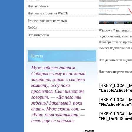
Для Windows
Для навигаторов на WinCE
Разное нужное и не только
Хобби
Windows 7 пытается 
Это интересно
подключений), еще пр
Проверяется по прото
иконку подключения к
Цитата
Что делать если види
Муж заболел гриппом.
Для восклицательного 
Собираюсь ему в нос капли
закапать, зашла с сыном в
комнату, жду пока
проснется. Сын шепотом
говорит: — «Да чего ты
ждёшь? Закапывай, пока
спит». Муж сквозь сон: —
«Рано меня закапывать —
тело ещё не остыло».
~юмор