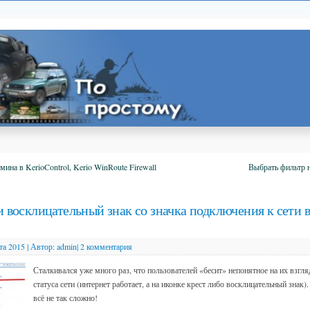
ина в KerioControl, Kerio WinRoute Firewall
Выбрать фильтр 
и восклицательный знак со значка подключения к сети 
та 2015
|
Автор:
admin
|
2 комментария
Сталкивался уже много раз, что пользователей «бесит» непонятное на их взгля
статуса сети (интернет работает, а на иконке крест либо восклицательный знак)
всё не так сложно!