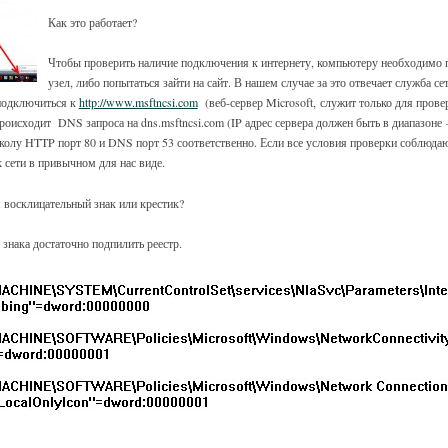
Как это работает?
Чтобы проверить наличие подключения к интернету, компьютеру необходимо 
узел, либо попытаться зайти на сайт. В нашем случае за это отвечает служба с
подключиться к
http://www.msftncsi.com
(веб-сервер Microsoft, служит только для прове
оисходит DNS запроса на dns.msftncsi.com (IP адрес сервера должен быть в диапазоне 
колу HTTP порт 80 и DNS порт 53 соответственно. Если все условия проверки соблюда
 сети в привычном для нас виде.
м восклицательный знак или крестик?
знака достаточно подпилить реестр.