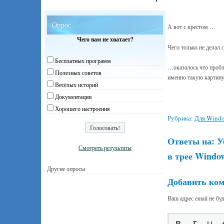
Опрос
А вот с крестом …
Чего вам не хватает?
Чего только не делал
Бесплатных программ
…оказалось что пробл
Полезных советов
именно такую картину
Весёлых историй
Документации
Хорошего настроения
Рубрика:
Для Wind
Ответы на:
У
Смотреть результаты
в трее Windo
Другие опросы
Добавить ко
Ваш адрес email не бу