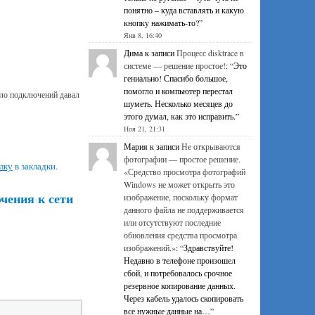
понятно – куда вставлять и какую
кнопку нажимать-то?
”
Янв 8, 16:40
Дима
к записи
Процесс disktrace в
системе — решение простое!
: “
Это
гениально! Спасибо большое,
помогло и компьютер перестал
ыло подключений давал
шуметь. Несколько месяцев до
этого думал, как это исправить.
”
Ноя 21, 21:31
Мария
к записи
Не открываются
фотографии — простое решение.
лку
в закладки.
«Средство просмотра фотографий
Windows не может открыть это
чения к сети
изображение, поскольку формат
данного файла не поддерживается
или отсутствуют последние
обновления средства просмотра
изображений.»
: “
Здравствуйте!
Недавно в телефоне произошел
сбой, и потребовалось срочное
резервное копирование данных.
Через кабель удалось скопировать
все нужные данные на…
”