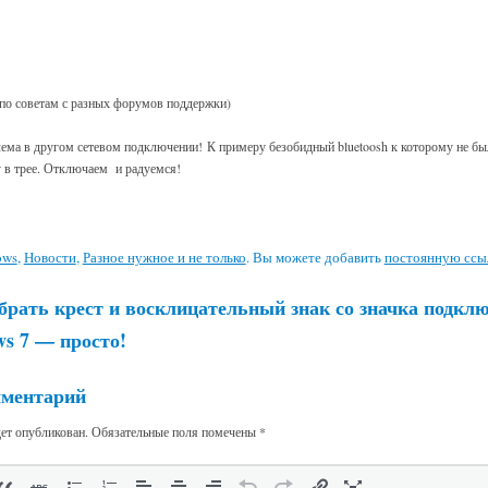
 (по советам с разных форумов поддержки)
ема в другом сетевом подключении! К примеру безобидный bluetoosh к которому не б
 в трее. Отключаем и радуемся!
ows
,
Новости
,
Разное нужное и не только
. Вы можете добавить
постоянную ссы
брать крест и восклицательный знак со значка подклю
ws 7 — просто!
мментарий
дет опубликован.
Обязательные поля помечены
*