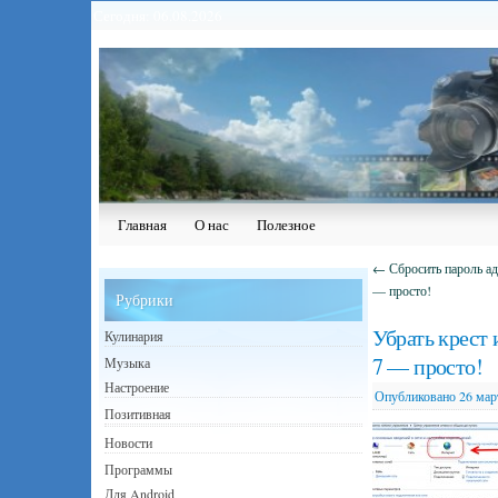
Сегодня: 06.08.2026
Главная
О нас
Полезное
←
Сбросить пароль адм
— просто!
Рубрики
Убрать крест 
Кулинария
7 — просто!
Музыка
Настроение
Опубликовано
26 мар
Позитивная
Новости
Программы
Для Android