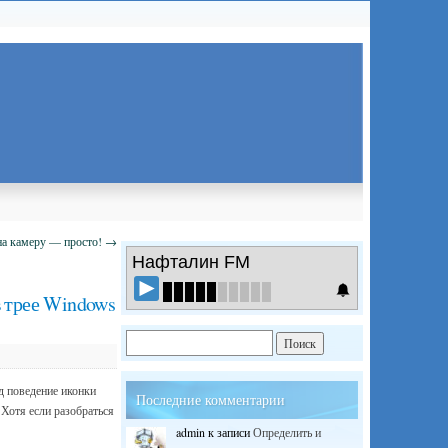
на камеру — просто!
→
Нафталин FM
в трее Windows
д поведение иконки
Последние комментарии
. Хотя если разобраться
admin
к записи
Определить и