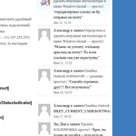
удалить ненужные инсталляторы в
папке Windows\install — просто!
:
“
отредактировал ссылку на ftp
отправил на почту
”
пинговать удалённый
Дек 12, 12:34
етевых подключений.
Александр
к записи
Определить и
рки
удалить ненужные инсталляторы в
— 131.107.255.255)
папке Windows\install — просто!
:
ются, то мы видим
“
Можно ли утилиту wicleanup
прислать на почту? По всем
ссылкам она уже недоступна.
”
Июн 21, 17:52
Александр
к записи
Ошибка
Outlook 0x8004010F — решение
простое!
: “
Спасибо огромное,
друг!!! Всё получилось!
”
Июн 18, 02:07
Александр
к записи
Ошибка Outlook 0x8004010F — р
HKEY_CURRENT_USER\SOFTWARE\Microsoft\Office\1
Апр 17, 00:22
Лю_Ван
к записи
Удалить
SOLIDWORKS просто!
: “
Брат, ты
только не ругайся – чуть-чуть не