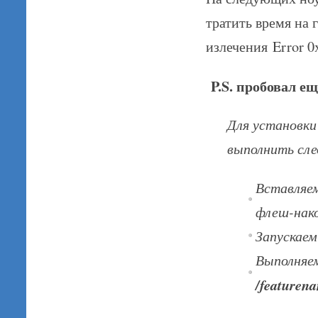
тратить время на 
излечения Error 0
P.S. пробовал ещ
Для установки
выполнить сл
Вставляем
флеш-нако
Запускаем
Выполняе
/featuren