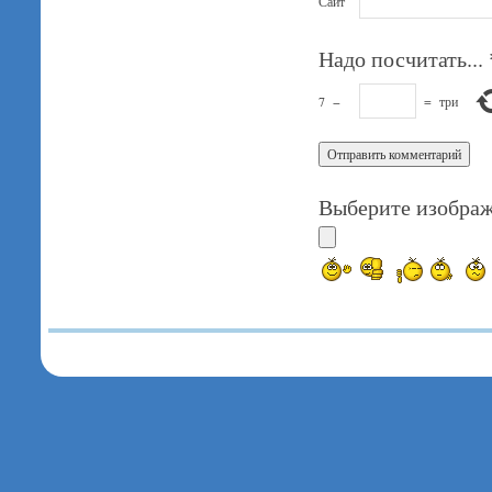
Сайт
Надо посчитать...
7
−
=
три
Выберите изображ