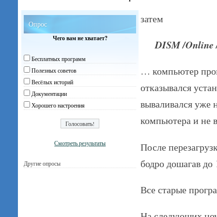
затем
Опрос
Чего вам не хватает?
DISM /Online /
Бесплатных программ
… компьютер прог
Полезных советов
Весёлых историй
отказывался уста
Документации
вываливался уже н
Хорошего настроения
компьютера и не в
Смотреть результаты
После перезагруз
бодро дошагав до
Другие опросы
Все старые програ
На следующих ноу