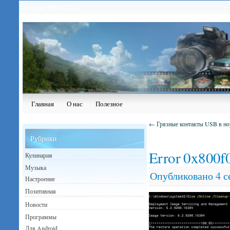
Сегодня: 09.08.2026
Главная
О нас
Полезное
←
Грязные контакты USB в ноу
Рубрики
Error 0x800f
Кулинария
Музыка
Опубликовано
4 с
Настроение
Позитивная
Новости
Программы
Для Android