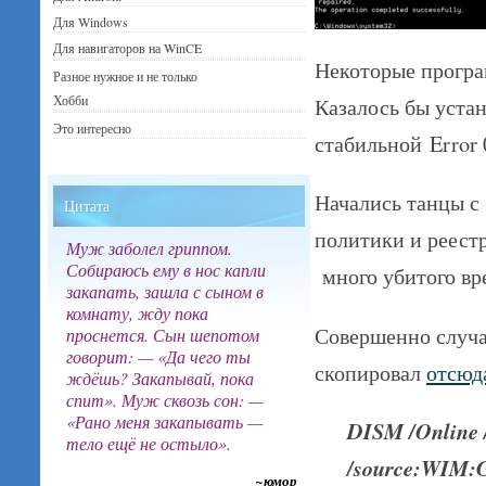
Для Windows
Для навигаторов на WinCE
Некоторые програ
Разное нужное и не только
Хобби
Казалось бы устан
Это интересно
стабильной Error 
Начались танцы с
Цитата
политики и реест
Муж заболел гриппом.
Собираюсь ему в нос капли
много убитого вр
закапать, зашла с сыном в
комнату, жду пока
Совершенно случа
проснется. Сын шепотом
говорит: — «Да чего ты
скопировал
отсю
ждёшь? Закапывай, пока
спит». Муж сквозь сон: —
«Рано меня закапывать —
DISM /Online 
тело ещё не остыло».
/source:WIM:G:
~юмор