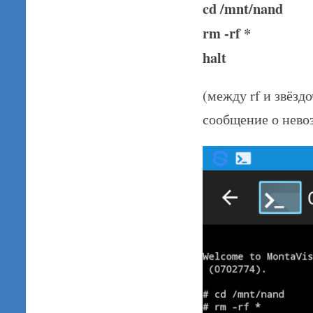
cd /mnt/nand
rm -rf *
halt
(между rf и звёзд
сообщение о нево