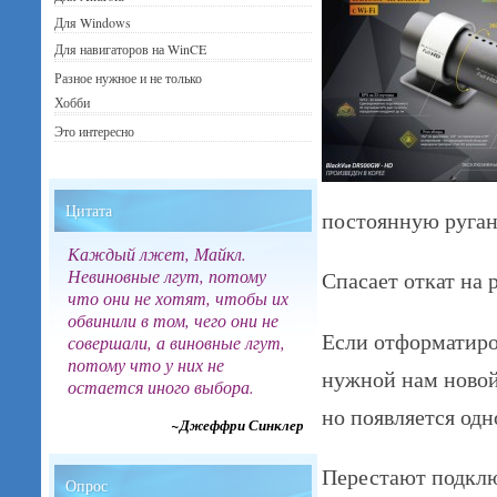
Для Windows
Для навигаторов на WinCE
Разное нужное и не только
Хобби
Это интересно
Цитата
постоянную руган
Каждый лжет, Майкл.
Невиновные лгут, потому
Спасает откат на
что они не хотят, чтобы их
обвинили в том, чего они не
Если отформатиро
совершали, а виновные лгут,
потому что у них не
нужной нам новой
остается иного выбора.
но появляется од
~Джеффри Синклер
Перестают подклю
Опрос