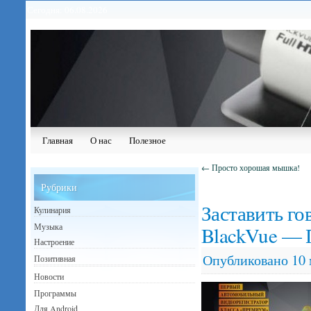
Сегодня: 06.08.2026
Главная
О нас
Полезное
←
Просто хорошая мышка!
Рубрики
Заставить го
Кулинария
Музыка
BlackVue — 
Настроение
Опубликовано
10 
Позитивная
Новости
Программы
Для Android