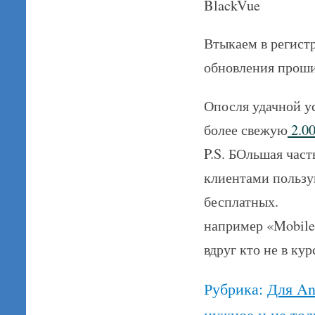
BlackVue
Втыкаем в регистр
обновления прош
Опосля удачной у
более свежую
2.0
P.S. БОльшая час
клиентами пользую
бесплатных.
например «Mobile 
вдруг кто не в кур
Рубрика:
Для An
нужное и не тол