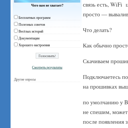
связь есть, WiFi 
Чего вам не хватает?
просто — вывалив
Бесплатных программ
Полезных советов
Что делать?
Весёлых историй
Документации
Как обычно прост
Хорошего настроения
Скачиваем проши
Смотреть результаты
Подключаетесь по 
Другие опросы
на прошивках выше
по умолчанию у Bl
не спешим, может 
после появления 