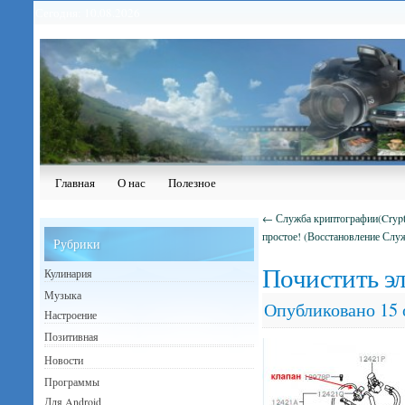
Сегодня: 10.08.2026
Главная
О нас
Полезное
←
Служба криптографии(Crypto
простое! (Восстановление Слу
Рубрики
Почистить э
Кулинария
Музыка
Опубликовано
15 
Настроение
Позитивная
Новости
Программы
Для Android