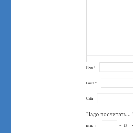
Имя
*
Email
*
Сайт
Надо посчитать...
пять
+
=
13