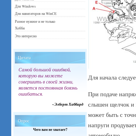
Для Windows
Для навигаторов на WinCE
Разное нужное и не только
Хобби
Это интересно
Цитата
Самой большой ошибкой,
которую вы можете
Для начала следуе
совершить в своей жизни,
является постоянная боязнь
При подаче напря
ошибаться.
слышен щелчок и 
~Элберт Хаббард
может быть с точн
Опрос
напруги продувае
Чего вам не хватает?
автомобилю….