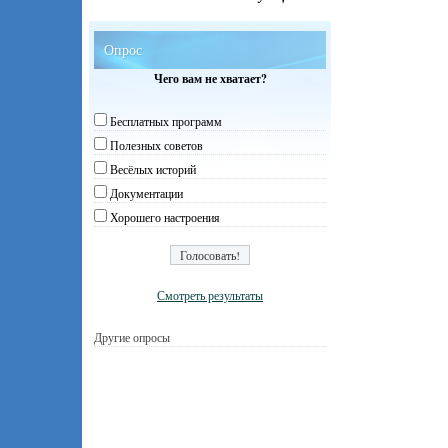
Опрос
Чего вам не хватает?
Бесплатных программ
Полезных советов
Весёлых историй
Документации
Хорошего настроения
Смотреть результаты
Другие опросы