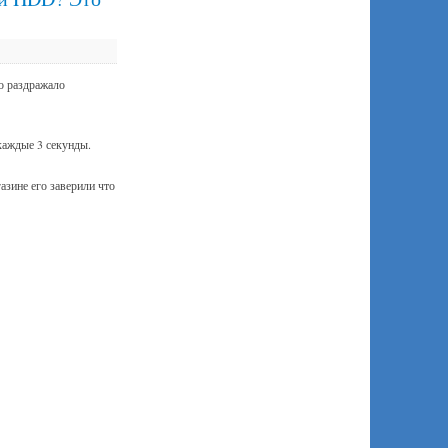
о раздражало
каждые 3 секунды.
азине его заверили что