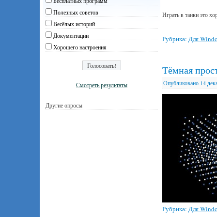
Бесплатных программ
Полезных советов
Играть в танки это хо
Весёлых историй
Документации
Рубрика:
Для Wind
Хорошего настроения
Тёмная прос
Опубликовано
14 дек
Смотреть результаты
Другие опросы
Рубрика:
Для Wind