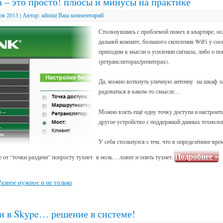
 – это просто! плюсы и минусы на практике
ря 2013
|
Автор:
admin
|
Ваш комментарий
Столкнувшись с проблемой помех в квартире, ос
дальней комнате, большого скопления
WiFi
у сос
приходим к мысли о усилении сигнала, либо о по
(ретрансляторах/репитерах).
Да, можно воткнуть уличную антенну
на шкаф з
радоваться в каком-то смысле…
Можно взять ещё одну точку доступа и настроит
другое устройство с поддержкой данных техноло
У себя столкнулся с тем, что в определённое вр
Подробнее
»
 от “точки раздачи” попросту тухнет
в ноль… ловит и опять тухнет.
Разное нужное и не только
и в Skype… решение в системе!