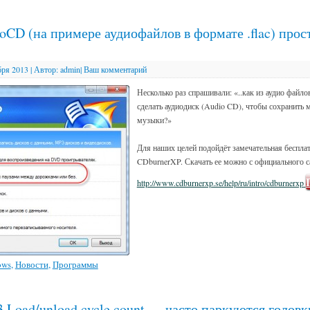
oCD (на примере аудиофайлов в формате .flac) прос
бря 2013
|
Автор:
admin
|
Ваш комментарий
Несколько раз спрашивали: «..как из аудио файлов
сделать аудиодиск (Audio CD), чтобы сохранить 
музыки?»
Для наших целей подойдёт замечательная беспла
CDburnerXP. Скачать ее можно с официального с
http://www.cdburnerxp.se/help/ru/intro/cdburnerxp
ows
,
Новости
,
Программы
 Load/unload cycle count — часто паркуются голов