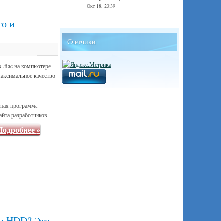
Окт 18, 23:39
то и
Счетчики
 .flac на компьютере
максимальное качество
тная программа
айта разработчиков
Подробнее
»
ки HDD? Это