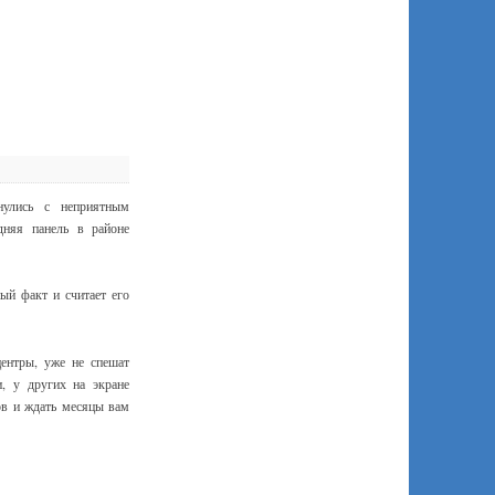
нулись с неприятным
дняя панель в районе
ый факт и считает его
центры, уже не спешат
, у других на экране
ов и ждать месяцы вам