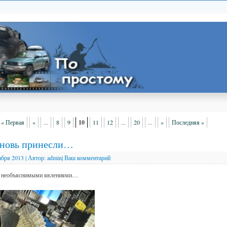
« Первая
«
...
8
9
10
11
12
...
20
...
»
Последняя »
вновь принесли…
абря 2013
|
Автор:
admin
|
Ваш комментарий
с необъяснимыми явлениями…