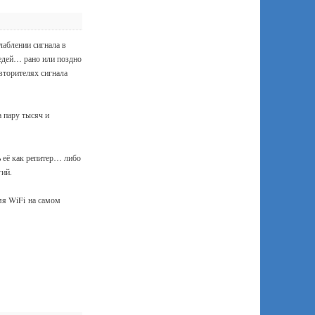
лаблении сигнала в
едей… рано или поздно
вторителях сигнала
а пару тысяч и
ь её как репитер… либо
гий.
емя
WiFi
на самом