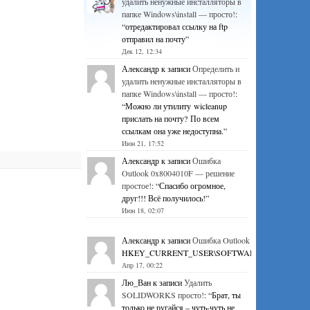
удалить ненужные инсталляторы в
папке Windows\install — просто!
:
“
отредактировал ссылку на ftp
отправил на почту
”
Дек 12, 12:34
Александр
к записи
Определить и
удалить ненужные инсталляторы в
папке Windows\install — просто!
:
“
Можно ли утилиту wicleanup
прислать на почту? По всем
ссылкам она уже недоступна.
”
Июн 21, 17:52
Александр
к записи
Ошибка
Outlook 0x8004010F — решение
простое!
: “
Спасибо огромное,
друг!!! Всё получилось!
”
Июн 18, 02:07
Александр
к записи
Ошибка Outlook 0x8004010F — р
HKEY_CURRENT_USER\SOFTWARE\Microsoft\Office\1
Апр 17, 00:22
Лю_Ван
к записи
Удалить
SOLIDWORKS просто!
: “
Брат, ты
только не ругайся – чуть-чуть не