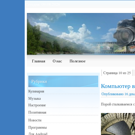
Сегодня: 09.08.2026
Главная
О нас
Полезное
Страница 10 из 25
Рубрики
Компьютер 
Кулинария
Опубликовано
16 дек
Музыка
Порой сталкиваемся 
Настроение
Позитивная
Новости
Программы
Для Android