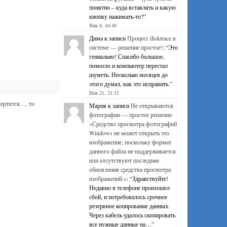
понятно – куда вставлять и какую
кнопку нажимать-то?
”
Янв 8, 16:40
Дима
к записи
Процесс disktrace в
системе — решение простое!
: “
Это
гениально! Спасибо большое,
помогло и компьютер перестал
шуметь. Несколько месяцев до
этого думал, как это исправить.
”
Ноя 21, 21:31
вертятся…. то
Мария
к записи
Не открываются
фотографии — простое решение.
«Средство просмотра фотографий
Windows не может открыть это
изображение, поскольку формат
данного файла не поддерживается
или отсутствуют последние
обновления средства просмотра
изображений.»
: “
Здравствуйте!
Недавно в телефоне произошел
сбой, и потребовалось срочное
резервное копирование данных.
Через кабель удалось скопировать
все нужные данные на…
”