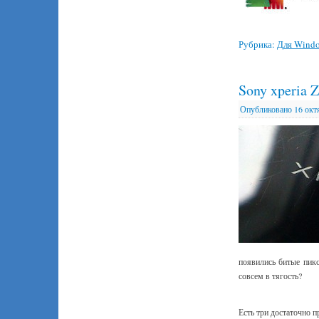
Рубрика:
Для Wind
Sony xperia 
Опубликовано
16 окт
появились битые пикс
совсем в тягость?
Есть три достаточно п