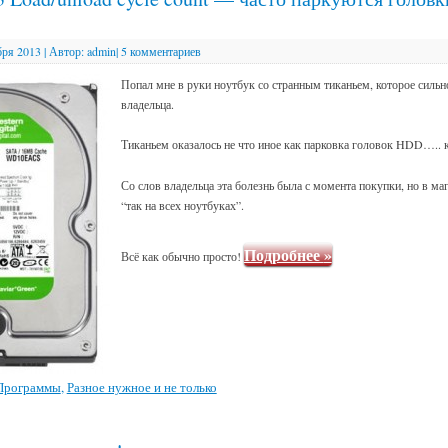
бря 2013
|
Автор:
admin
|
5 комментариев
Попал мне в руки ноутбук со странным тиканьем, которое сильн
владельца.
Тиканьем оказалось не что иное как парковка головок HDD….. 
Со слов владельца эта болезнь была с момента покупки, но в маг
“так на всех ноутбуках”.
Подробнее
»
Всё как обычно просто!
Программы
,
Разное нужное и не только