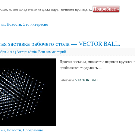
Подробнее
»
рошо, но вот когда место на диске вдруг начинает пропадать..
ows
,
Новости
,
Это интересно
тая заставка рабочего стола — VECTOR BALL.
абря 2013
|
Автор:
admin
|
Ваш комментарий
Простая заставка, множество шариков крутятся 
приближаясь то удаляясь….
Забираем
VECTOR BALL
ows
,
Новости
,
Программы