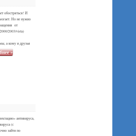
ет обостряться! И
могает. Но не нужно
бращения от
000/2003/vista)
ы, а кому и друзья
бнее
»
лектацию» антивируса,
вируса (с
очно зайти по