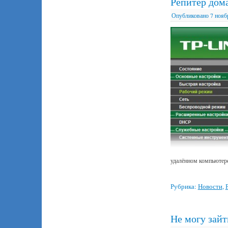
Репитер дома
Опубликовано
7 нояб
удалённом компьютере
Рубрика:
Новости
,
Не могу зайт