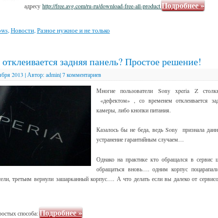
Подробнее
»
адресу
http://free.avg.com/ru-ru/download-free-all-product
ows
,
Новости
,
Разное нужное и не только
Z отклеивается задняя панель? Простое решение!
ября 2013
|
Автор:
admin
|
7 комментариев
Многие пользователи Sony xperia Z столк
«дефектом» , со временем отклеивается за
камеры, либо кнопки питания.
Казалось бы не беда, ведь Sony признала данн
устранение гарантийным случаем…
Однако на практике кто обращался в сервис 
обращаться вновь…. одним корпус поцарапали
ели, третьим вернули зашарканный корпус…. А что делать если вы далеко от сервис
Подробнее
»
ростых способа: