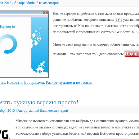
ря 2013
|
Автор:
admin
|
2 комментария
Как не странно а проблема с запуском скайпа продолжа
решение проблемы которое я описывал
ТУТ
уже не по
расстраиваться! Как показывает практика почти все о
пользователей с операционной системой Windows XP (2
Многие сами подумали и отключили обновление систем
Подро
помогли… так вот в том то и дело оказалось!
ows
,
Новости
,
Программы
,
Разное нужное и не только
ачать нужную версию просто!
ября 2013
|
Автор:
admin
|
Ваш комментарий
Многие пользователи спрашивали как выбрать для скачивания нужную «комп
а то ссылки на главных страницах ведут на скачивание полного комплекта анти
возможностью выбора установки бесплатной версии) Всё очень просто, достат