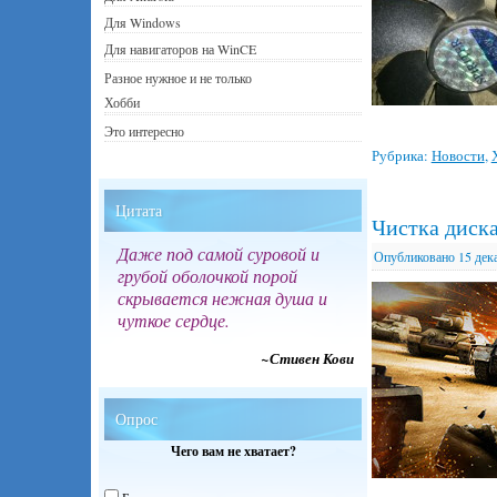
Для Windows
Для навигаторов на WinCE
Разное нужное и не только
Хобби
Это интересно
Рубрика:
Новости
,
Цитата
Чистка диска
Даже под самой суровой и
Опубликовано
15 дек
грубой оболочкой порой
скрывается нежная душа и
чуткое сердце.
~Стивен Кови
Опрос
Чего вам не хватает?