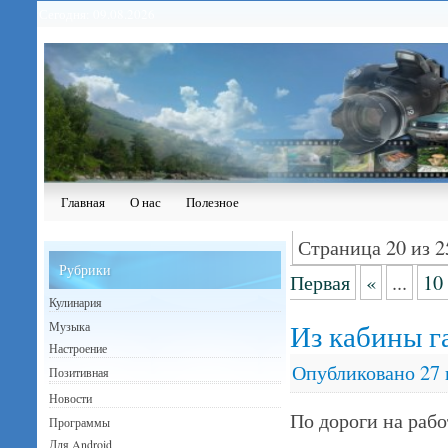
Сегодня: 09.08.2026
Главная
О нас
Полезное
Страница 20 из 2
Рубрики
Первая
«
...
10
Кулинария
Из кабины г
Музыка
Настроение
Опубликовано
27
Позитивная
Новости
По дороги на рабо
Программы
Для Android