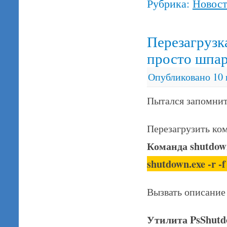
Рубрика:
Новос
Перезагрузк
просто шпарг
Опубликовано
10
Пытался запомни
Перезагрузить ко
Команда shutdow
shutdown.exe -r -f
Вызвать описани
Утилита PsShutdo