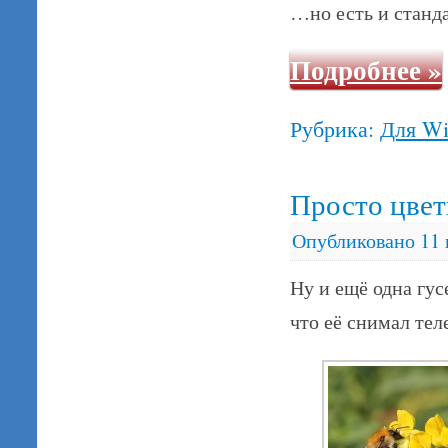
…но есть и станд
Подробнее
»
Рубрика:
Для W
Просто цве
Опубликовано
11
Ну и ещё одна гу
что её снимал т