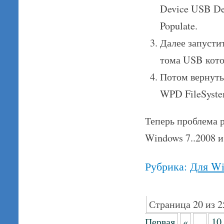
Device USB Dev
Populate.
Далее запусти
тома USB котор
Потом вернуть
WPD FileSyste
Теперь проблема р
Windows 7..2008 и 
Рубрика:
Для W
Страница 20 из 2
Первая
«
...
10