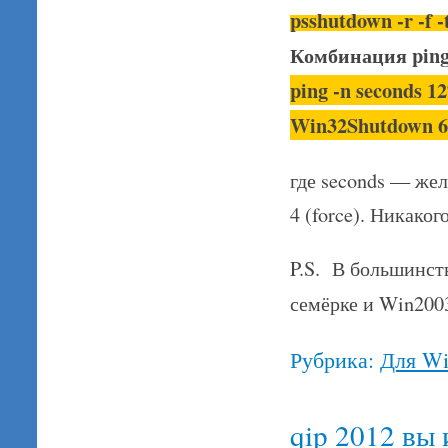
psshutdown -r -f 
Комбинация ping
ping -n seconds
Win32Shutdown 6
где seconds — жел
4 (force). Никако
P.S. В большинств
семёрке и Win200
Рубрика:
Для W
qip 2012 вы