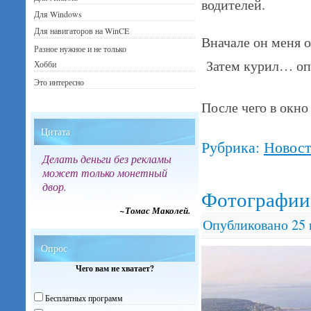
водителей.
Для Windows
Для навигаторов на WinCE
Вначале он меня о
Разное нужное и не только
Затем курил… опя
Хобби
Это интересно
После чего в окно
Цитата
Рубрика:
Новос
Делать деньги без рекламы
может только монетный
двор.
Фотографии 
~Томас Маколей.
Опубликовано
25
Опрос
Чего вам не хватает?
Бесплатных программ