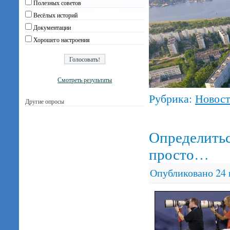
Полезных советов
Весёлых историй
Документации
Хорошего настроения
Смотреть результаты
Рубрика:
Новос
Другие опросы
Определитьс
просто…
Опубликовано
24