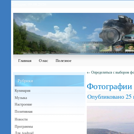
Сегодня: 09.08.2026
Главная
О нас
Полезное
←
Определиться с выбором фо
Рубрики
Фотографии 
Кулинария
Опубликовано
25
Музыка
Настроение
Позитивная
Новости
Программы
Для Android