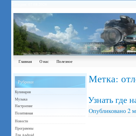
Сегодня: 07.08.2026
Главная
О нас
Полезное
Метка:
от
Рубрики
Кулинария
Узнать где 
Музыка
Настроение
Опубликовано
2 м
Позитивная
Новости
Программы
Для Android