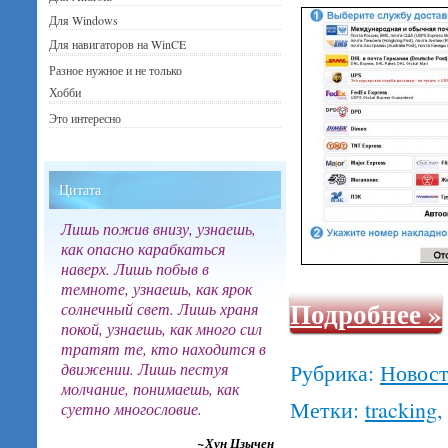
Для Windows
Для навигаторов на WinCE
Разное нужное и не только
Хобби
Это интересно
Цитата
Лишь пожив внизу, узнаешь,
как опасно карабкаться
наверх. Лишь побыв в
темноте, узнаешь, как ярок
Подробнее
»
солнечный свет. Лишь храня
покой, узнаешь, как много сил
тратят те, кто находится в
движении. Лишь пестуя
Рубрика:
Новос
молчание, понимаешь, как
Метки:
tracking
суетно многословие.
~Хун Цзычен