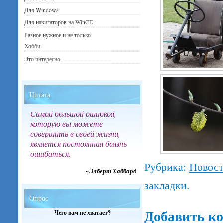
Для Windows
Для навигаторов на WinCE
Разное нужное и не только
Хобби
Это интересно
Цитата
Самой большой ошибкой,
которую вы можете
совершить в своей жизни,
является постоянная боязнь
ошибаться.
Рубрика:
Новос
~Элберт Хаббард
закладки.
Опрос
Добавить к
Чего вам не хватает?