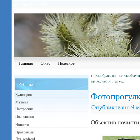
Сегодня: 08.08.2026
Главная
О нас
Полезное
←
Разобрать почистить объект
EF 28-70/2.8L USM»
Рубрики
Фотопрогулк
Кулинария
Музыка
Опубликовано
9 м
Настроение
Позитивная
Объектив почист
Новости
Программы
Для Android