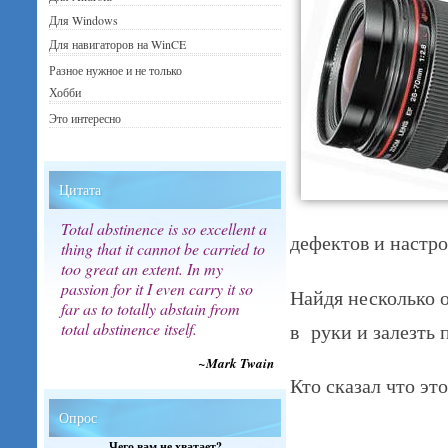
Для Windows
Для навигаторов на WinCE
Разное нужное и не только
Хобби
Это интересно
Цитата
Total abstinence is so excellent a
дефектов и настро
thing that it cannot be carried to
too great an extent. In my
passion for it I even carry it so
Найдя несколько о
far as to totally abstain from
в руки и залезть 
total abstinence itself.
~Mark Twain
Кто сказал что эт
Опрос
Чего вам не хватает?