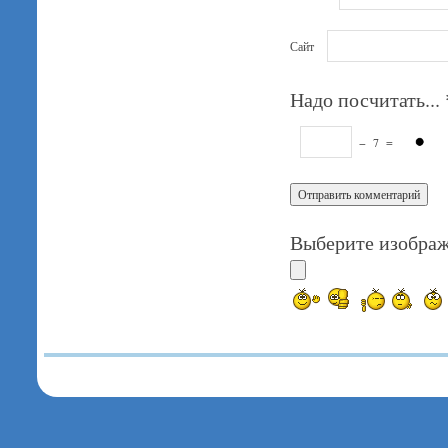
Сайт
Надо посчитать...
−
7
=
Выберите изображ