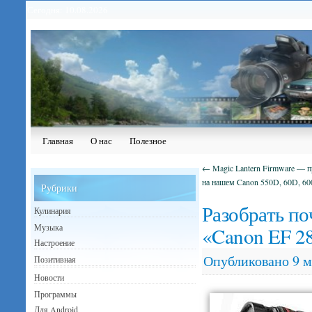
Сегодня: 10.08.2026
Главная
О нас
Полезное
←
Magic Lantern Firmware — 
на нашем Canon 550D, 60D, 60
Рубрики
Разобрать по
Кулинария
Музыка
«Canon EF 2
Настроение
Опубликовано
9 м
Позитивная
Новости
Программы
Для Android