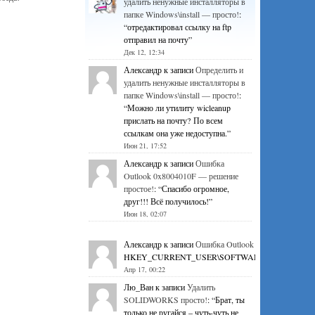
удалить ненужные инсталляторы в
папке Windows\install — просто!
:
“
отредактировал ссылку на ftp
отправил на почту
”
Дек 12, 12:34
Александр
к записи
Определить и
удалить ненужные инсталляторы в
папке Windows\install — просто!
:
“
Можно ли утилиту wicleanup
прислать на почту? По всем
ссылкам она уже недоступна.
”
Июн 21, 17:52
Александр
к записи
Ошибка
Outlook 0x8004010F — решение
простое!
: “
Спасибо огромное,
друг!!! Всё получилось!
”
Июн 18, 02:07
Александр
к записи
Ошибка Outlook 0x8004010F — р
HKEY_CURRENT_USER\SOFTWARE\Microsoft\Office\1
Апр 17, 00:22
Лю_Ван
к записи
Удалить
SOLIDWORKS просто!
: “
Брат, ты
только не ругайся – чуть-чуть не