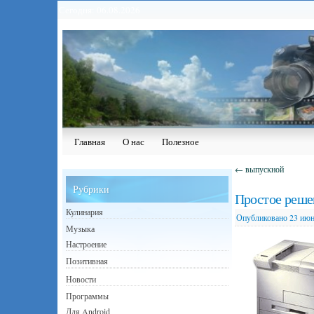
Сегодня: 06.08.2026
Главная
О нас
Полезное
←
выпускной
Рубрики
Простое реше
Кулинария
Опубликовано
23 июн
Музыка
Настроение
Позитивная
Новости
Программы
Для Android