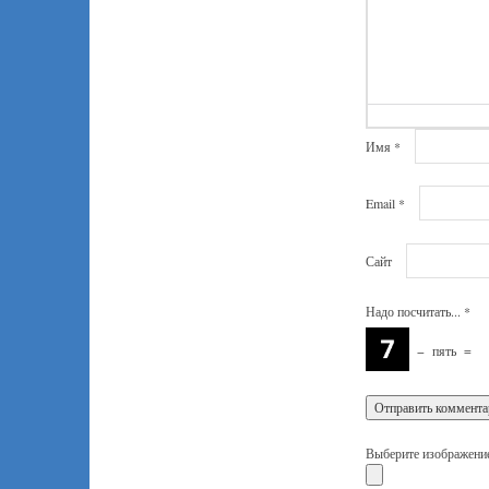
Имя
*
Email
*
Сайт
Надо посчитать...
*
−
пять
=
Выберите изображение