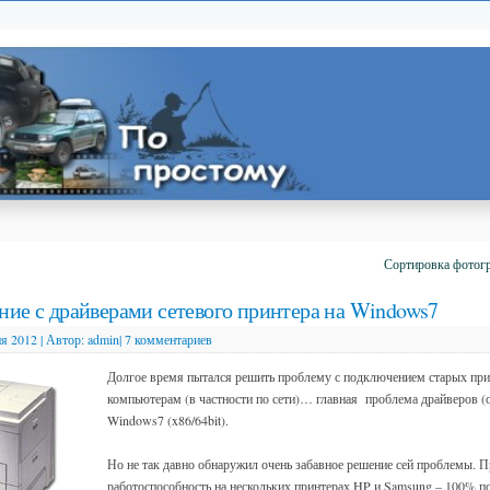
Сортировка фотог
ние с драйверами сетевого принтера на Windows7
я 2012
|
Автор:
admin
|
7 комментариев
Долгое время пытался решить проблему с подключением старых пр
компьютерам (в частности по сети)… главная проблема драйверов (о
Windows7 (x86/64bit).
Но не так давно обнаружил очень забавное решение сей проблемы. 
работоспособность на нескольких принтерах HP и Samsung – 100% п