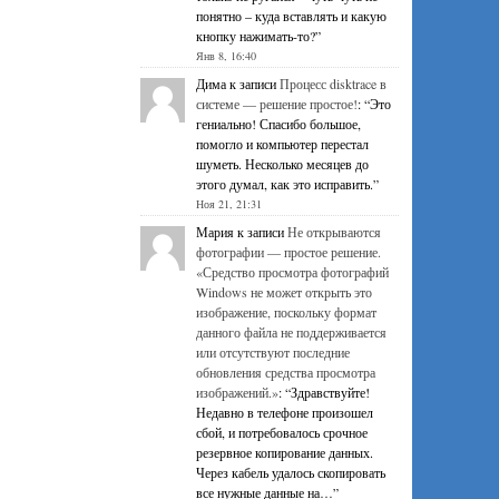
понятно – куда вставлять и какую
кнопку нажимать-то?
”
Янв 8, 16:40
Дима
к записи
Процесс disktrace в
системе — решение простое!
: “
Это
гениально! Спасибо большое,
помогло и компьютер перестал
шуметь. Несколько месяцев до
этого думал, как это исправить.
”
Ноя 21, 21:31
Мария
к записи
Не открываются
фотографии — простое решение.
«Средство просмотра фотографий
Windows не может открыть это
изображение, поскольку формат
данного файла не поддерживается
или отсутствуют последние
обновления средства просмотра
изображений.»
: “
Здравствуйте!
Недавно в телефоне произошел
сбой, и потребовалось срочное
резервное копирование данных.
Через кабель удалось скопировать
все нужные данные на…
”