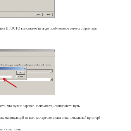
шке ПРОСТО вписываем путь до проблемного сетевого принтера.
сть, что нужно заранее (запомнить) скопировать путь
тых манипуляций на компьютере появился типа локальный принтер!
ыли счастливы .