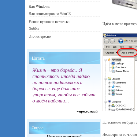
Для Windows
Для навигаторов на WinCE
Разное нужное и не только
Идём в меню принтер
Хобби
Это интересно
Цитата
Жизнь – это борьба…Я
спотыкаюсь, иногда падаю,
но потом поднимаюсь и
борюсь с ещё большим
упорством, чтобы все забыли
о моём падении…
~прохожий
Естественно он будет 
Опрос
Несмотря на то что 
Чего вам не хватает?