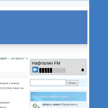
рафий — это просто!
→
Нафталин FM
интеров к новым
тсутствие оных) на
Последние комментарии
Проверил
admin
к записи
Определить и
обеда!