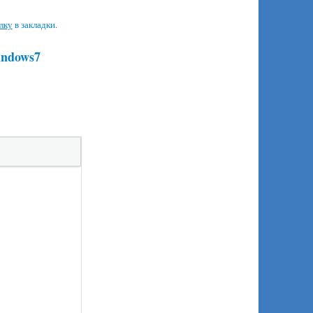
лку
в закладки.
indows7