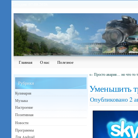
Сегодня: 07.08.2026
Главная
О нас
Полезное
←
Просто авария… но что то т
Рубрики
Уменьшить т
Кулинария
Опубликовано
2 а
Музыка
Настроение
Позитивная
Новости
Программы
Для Android