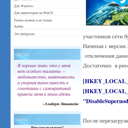
Для Windows
Для навигаторов на WinCE
Разное нужное и не только
Хобби
Это интересно
участников сети б
Начиная с версии
Цитата
отключения данно
Достаточно в реес
Я хорошо знаю, что у меня
нет особого таланта —
любопытство, навязчивость
[HKEY_LOCAL_M
и упорная выносливость в
сочетании с самокритикой
[HKEY_LOCAL_M
привели меня к моим идеям.
"DisableSuperno
~Альберт Эйнштейн
После перезагруз
Опрос
Чего вам не хватает?