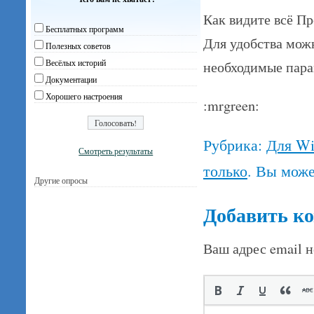
Как видите всё Пр
Бесплатных программ
Для удобства мож
Полезных советов
Весёлых историй
необходимые пара
Документации
Хорошего настроения
:mrgreen:
Рубрика:
Для W
Смотреть результаты
только
. Вы мож
Другие опросы
Добавить к
Ваш адрес email н