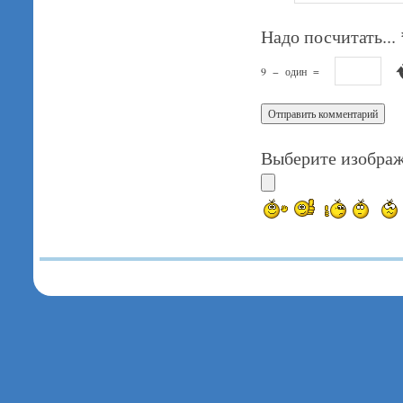
Надо посчитать...
9
−
один
=
Выберите изображ