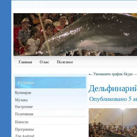
Сегодня: 07.08.2026
Главная
О нас
Полезное
←
Уменьшить трафик Skype —
Рубрики
Дельфинари
Кулинария
Опубликовано
5 а
Музыка
Настроение
Позитивная
Новости
Программы
Для Android