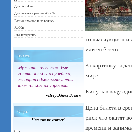
Для Windows
Для навигаторов на WinCE
Разное нужное и не только
Хобби
Это интересно
только аукцион и 
или ещё чего.
Цитата
За картинку отдат
Мужчины во всяком деле
хотят, чтобы их убедили,
мире….
женщины довольствуются
тем, чтобы их упросили.
Кинуть в воду од
~Пьер Эдмон Бошен
Цена билета в ср
Опрос
риск что окатят 
Чего вам не хватает?
времени и занимал