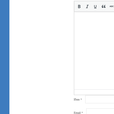
Имя
*
Email
*