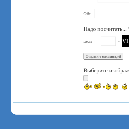
Сайт
Надо посчитать...
шесть
+
=
Выберите изображ