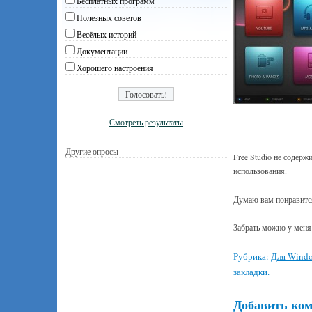
Бесплатных программ
Полезных советов
Весёлых историй
Документации
Хорошего настроения
Смотреть результаты
Другие опросы
Free Studio не содерж
использования.
Думаю вам понравится 
Забрать можно у меня
Рубрика:
Для Wind
закладки.
Добавить ко