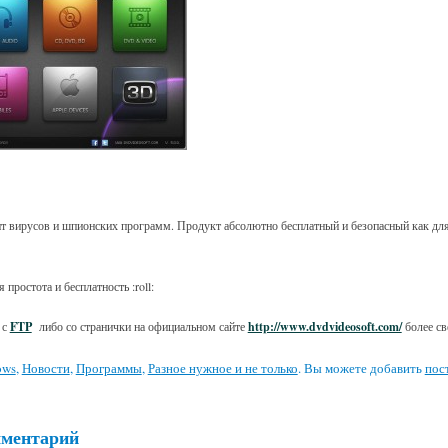
ит вирусов и шпионских программ. Продукт абсолютно бесплатный и безопасный как для 
простота и бесплатность :roll:
 с
FTP
либо со странички на официальном сайте
http://www.dvdvideosoft.com/
более с
ows
,
Новости
,
Программы
,
Разное нужное и не только
. Вы можете добавить
пос
мментарий