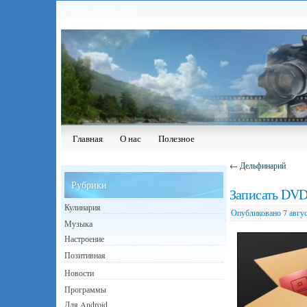
Сегодня: 06.08.2026
Главная
О нас
Полезное
←
Дельфинарий
Рубрики
Записать DVD
Кулинария
Опубликовано
7 авгу
Музыка
Настроение
Позитивная
Новости
Программы
Для Android