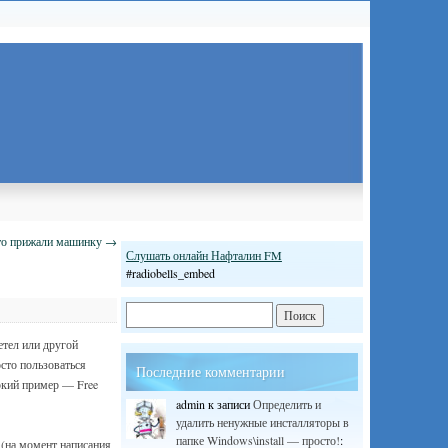
сто прижали машинку
→
Слушать онлайн Нафталин FM
#radiobells_embed
етел или другой
сто пользоваться
Последние комментарии
кий пример — Free
admin
к записи
Определить и
удалить ненужные инсталляторы в
папке Windows\install — просто!
:
 (на момент написания