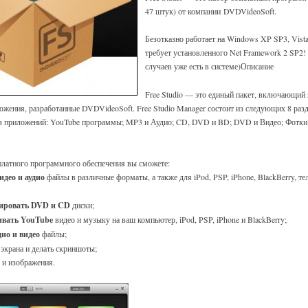
47 штук) от компании DVDVideoSoft.
Безотказно работает на Windows XP SP3, Vist
требует установленного Net Framework 2 SP2!
случаев уже есть в системе)
Описание
Free Studio — это единый пакет, включающий 
жения, разработанные DVDVideoSoft. Free Studio Manager состоит из следующих 8 ра
из приложений: YouTube программы; MP3 и Аудио; CD, DVD и BD; DVD и Видео; Фотки
.
латного программного обеспечения вы сможете:
идео и аудио
файлы в различные форматы, а также для iPod, PSP, iPhone, BlackBerry, т
пировать DVD и CD
диски;
ивать YouTube
видео и музыку на ваш компьютер, iPod, PSP, iPhone и BlackBerry;
ио и видео
файлы;
 экрана и делать скриншоты;
 и изображения.