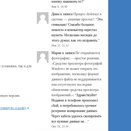
кнопку нажимать-то?
”
Янв 8, 16:40
Дима
к записи
Процесс disktrace в
системе — решение простое!
: “
Это
гениально! Спасибо большое,
помогло и компьютер перестал
шуметь. Несколько месяцев до
этого думал, как это исправить.
”
Ноя 21, 21:31
Мария
к записи
Не открываются
фотографии — простое решение.
«Средство просмотра фотографий
установки, так и для
Windows не может открыть это
изображение, поскольку формат
данного файла не поддерживается
или отсутствуют последние
обновления средства просмотра
изображений.»
: “
Здравствуйте!
вежую версию.
Недавно в телефоне произошел
сбой, и потребовалось срочное
тоянную ссылку
в
резервное копирование данных.
Через кабель удалось скопировать
все нужные данные на…
”
Окт 18, 23:39