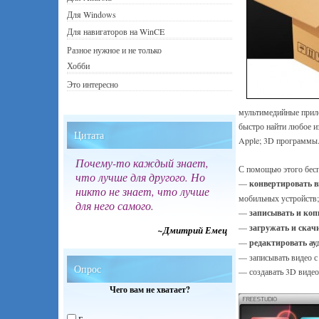
Для Windows
Для навигаторов на WinCE
Разное нужное и не только
Хобби
Это интересно
мультимедийные прило
быстро найти любое 
Цитата
Apple; 3D программы
Почему-то каждый знает,
С помощью этого бесп
что лучше для другого. Но
—
конвертировать в
никто не знает, что лучше
мобильных устройств;
для него самого.
—
записывать и ко
—
загружать и скач
~Дмитрий Емец
—
редактировать ауд
— записывать видео с
Опрос
— создавать 3D видео
Чего вам не хватает?