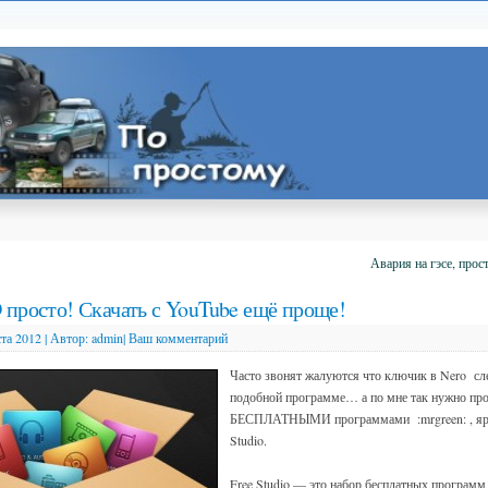
Авария на гэсе, про
 просто! Скачать с YouTube ещё проще!
ста 2012
|
Автор:
admin
|
Ваш комментарий
Часто звонят жалуются что ключик в Nero сл
подобной программе… а по мне так нужно про
БЕСПЛАТНЫМИ программами :mrgreen: , яр
Studio.
Free Studio — это набор бесплатных программ