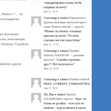
“
отредактировал ссылку на ftp
отправил на почту
”
Дек 12, 12:34
a, Windows 7…. но
Александр
к записи
Определить и
 (в большинстве
удалить ненужные инсталляторы в
папке Windows\install — просто!
:
“
Можно ли утилиту wicleanup
все бесплатные
прислать на почту? По всем
зделов, позволяющих
ссылкам она уже недоступна.
”
; Мобилки; Устройства
Июн 21, 17:52
Александр
к записи
Ошибка
Outlook 0x8004010F — решение
простое!
: “
Спасибо огромное,
елефонов и других
друг!!! Всё получилось!
”
Июн 18, 02:07
Александр
к записи
Ошибка Outlook 0x8004010F — р
HKEY_CURRENT_USER\SOFTWARE\Microsoft\Office\1
Апр 17, 00:22
Лю_Ван
к записи
Удалить
SOLIDWORKS просто!
: “
Брат, ты
только не ругайся – чуть-чуть не
понятно – куда вставлять и какую