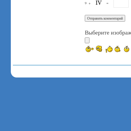
9
+
=
Выберите изображ