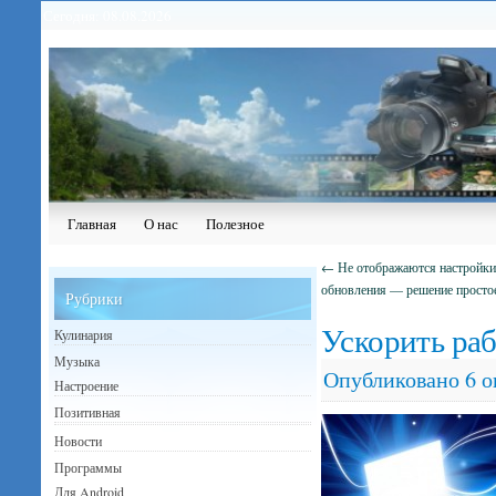
Сегодня: 08.08.2026
Главная
О нас
Полезное
←
Не отображаются настройки
обновления — решение просто
Рубрики
Ускорить раб
Кулинария
Музыка
Опубликовано
6 о
Настроение
Позитивная
Новости
Программы
Для Android