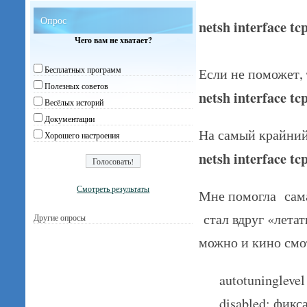
Опрос
netsh interface tc
Чего вам не хватает?
Бесплатных программ
Если не поможет, 
Полезных советов
netsh interface tc
Весёлых историй
Документации
На самый крайний
Хорошего настроения
netsh interface tc
Смотреть результаты
Мне помогла сама
стал вдруг «летат
Другие опросы
можно и кино смо
autotuninglev
disabled: фик