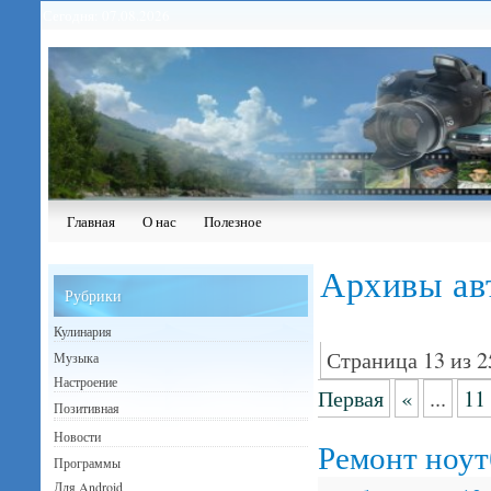
Сегодня: 07.08.2026
Главная
О нас
Полезное
Архивы ав
Рубрики
Кулинария
Страница 13 из 2
Музыка
Настроение
Первая
«
...
11
Позитивная
Новости
Ремонт ноут
Программы
Для Android