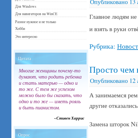
Опубликовано
13 
Для Windows
Для навигаторов на WinCE
Главное людям не 
Разное нужное и не только
и взять в руки от
Хобби
Это интересно
Рубрика:
Новос
Цитата
Просто чем
Многие женщины почему-то
думают, что родить ребенка
Опубликовано
12 
и стать матерью — одно и
то же. С тем же успехом
А занимаемся рем
можно было бы сказать, что
одно и то же — иметь рояль
другие отказалис
и быть пианистом.
~Стивен Харрис
Замена шторок N
Опрос