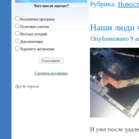
Рубрика:
Новос
Чего вам не хватает?
Бесплатных программ
Наши люди ч
Полезных советов
Весёлых историй
Опубликовано
9 а
Документации
Хорошего настроения
Смотреть результаты
Другие опросы
И уже после удал