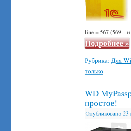
line = 567 (569…и 
Подробнее
»
Рубрика:
Для W
только
WD MyPasspo
простое!
Опубликовано
23 