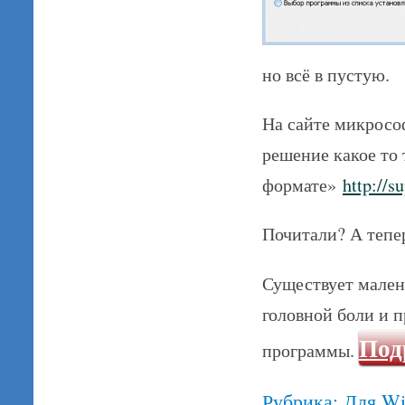
но всё в пустую.
На сайте микрософ
решение какое то
формате»
http://s
Почитали? А теп
Существует малень
головной боли и п
Под
программы.
Рубрика:
Для W