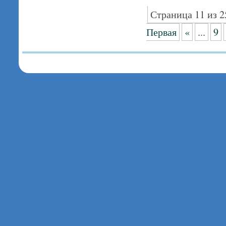
Страница 11 из 2
Первая
«
...
9