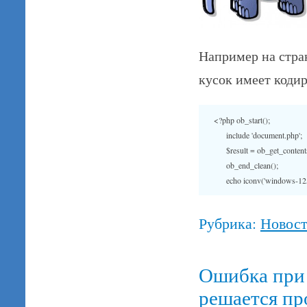
Например на стра
кусок имеет коди
<?php ob_start();

      include 'document.php';

      $result = ob_get_contents
      ob_end_clean();

Рубрика:
Новос
Ошибка при
решается пр