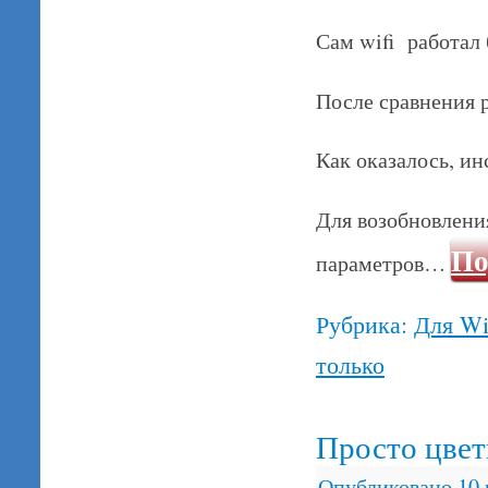
Сам wifi работал
После сравнения 
Как оказалось, ин
Для возобновлени
По
параметров…
Рубрика:
Для W
только
Просто цве
Опубликовано
10