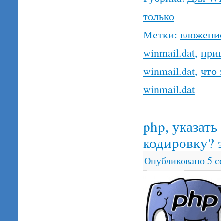
только
Метки:
вложени
winmail.dat
,
приш
winmail.dat
,
что 
winmail.dat
php, указат
кодировку? 
Опубликовано
5 с