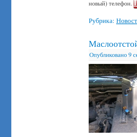
новый) телефон.
Рубрика:
Новос
Маслоотсто
Опубликовано
9 с