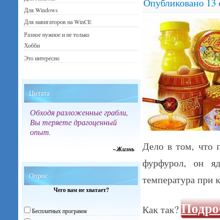
Опубликовано
13 
Для Windows
Для навигаторов на WinCE
Разное нужное и не только
Хобби
Это интересно
Цитата
Обходя разложенные грабли,
Вы теряете драгоценный
опыт.
Дело в том, что 
~Жизнь
фурфурол, он яд
Опрос
температура при к
Чего вам не хватает?
Подро
Как так?
Бесплатных программ