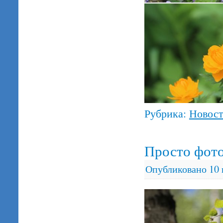
Рубрика:
Новос
Просто фот
Опубликовано
10