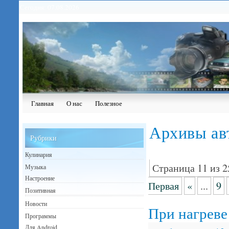
Сегодня: 07.08.2026
Главная
О нас
Полезное
Архивы ав
Рубрики
Кулинария
Страница 11 из 2
Музыка
Настроение
Первая
«
...
9
Позитивная
Новости
При нагреве
Программы
Для Android