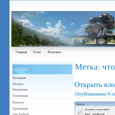
Сегодня: 08.08.2026
Главная
О нас
Полезное
Метка:
что
Рубрики
Кулинария
Открыть вло
Музыка
Настроение
Опубликовано
6 с
Позитивная
Новости
Программы
Для Android