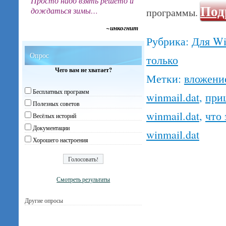
Просто надо взять решето и
Под
дождаться зимы…
программы.
~инкогнит
Рубрика:
Для W
Опрос
только
Чего вам не хватает?
Метки:
вложени
Бесплатных программ
winmail.dat
,
приш
Полезных советов
winmail.dat
,
что 
Весёлых историй
Документации
winmail.dat
Хорошего настроения
Смотреть результаты
Другие опросы