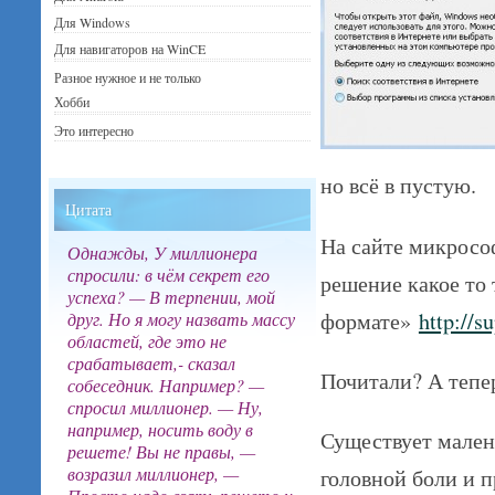
Для Windows
Для навигаторов на WinCE
Разное нужное и не только
Хобби
Это интересно
но всё в пустую.
Цитата
На сайте микрософ
Однажды, У миллионера
спросили: в чём секрет его
решение какое то
успеха? — В терпении, мой
формате»
http://s
друг. Но я могу назвать массу
областей, где это не
срабатывает,- сказал
Почитали? А теп
собеседник. Например? —
спросил миллионер. — Ну,
например, носить воду в
Существует малень
решете! Вы не правы, —
возразил миллионер, —
головной боли и п