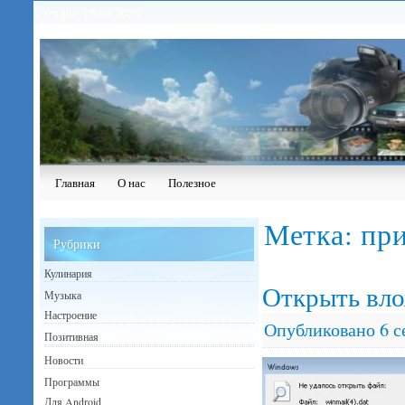
Сегодня: 08.08.2026
Главная
О нас
Полезное
Метка:
при
Рубрики
Кулинария
Открыть вло
Музыка
Настроение
Опубликовано
6 с
Позитивная
Новости
Программы
Для Android