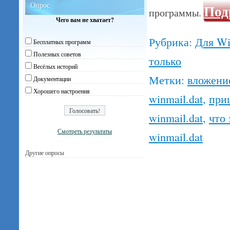
Опрос
Под
программы.
Чего вам не хватает?
Рубрика:
Для W
Бесплатных программ
Полезных советов
только
Весёлых историй
Метки:
вложени
Документации
Хорошего настроения
winmail.dat
,
приш
winmail.dat
,
что 
Смотреть результаты
winmail.dat
Другие опросы