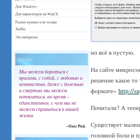
Для Windows
Для навигаторов на WinCE
Разное нужное и не только
Хобби
Это интересно
но всё в пустую.
Цитата
На сайте микрософ
Мы можем бороться с
врагами, с собой, с любовью и
решение какое то
ненавистью, даже с болезнью
формате»
http://s
и смертью мы можем
потягаться, но время –
единственное, с чем мы не
Почитали? А теп
можем справиться в нашей
жизни.
Существует малень
~Олег Рой.
головной боли и п