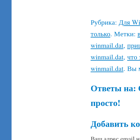
Рубрика:
Для W
только
. Метки:
winmail.dat
,
приш
winmail.dat
,
что 
winmail.dat
. Вы
Ответы на:
просто!
Добавить к
Ваш адрес email н