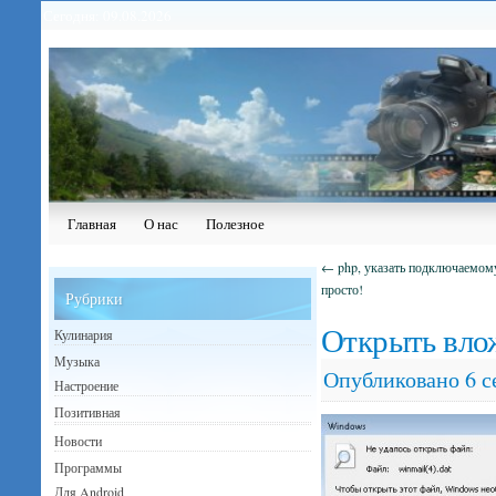
Сегодня: 09.08.2026
Главная
О нас
Полезное
←
php, указать подключаемому
просто!
Рубрики
Открыть влож
Кулинария
Музыка
Опубликовано
6 с
Настроение
Позитивная
Новости
Программы
Для Android