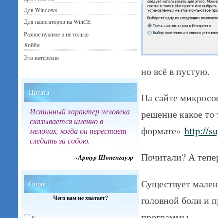
Для Windows
Для навигаторов на WinCE
Разное нужное и не только
Хобби
Это интересно
но всё в пустую.
Цитата
На сайте микрософ
Истинный характер человека
решение какое то
сказывается именно в
формате»
http://s
мелочах, когда он перестает
следить за собою.
Почитали? А теп
~Артур Шопенгауэр
Существует малень
Опрос
головной боли и п
Чего вам не хватает?
программы.