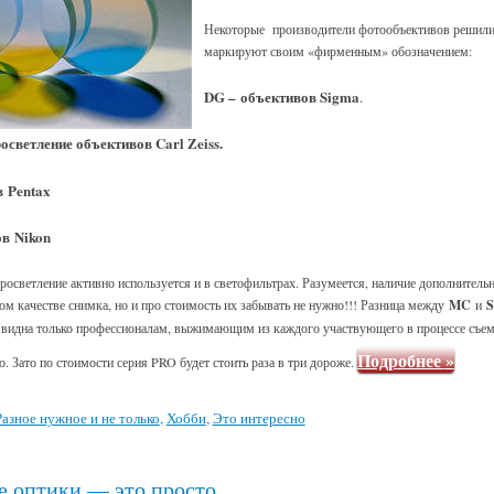
Некоторые производители фотообъективов решили 
маркируют своим «фирменным» обозначением:
DG –
объективов Sigma
.
светление объективов Carl Zeiss.
в
Pentax
ов
Nikon
осветление активно используется и в светофильтрах. Разумеется, наличие дополнитель
ом качестве снимка, но и про стоимость их забывать не нужно!!! Разница между
MC
и
т видна только профессионалам, выжимающим из каждого участвующего в процессе съем
Подробнее
»
. Зато по стоимости серия PRO будет стоить раза в три дороже.
Разное нужное и не только
,
Хобби
,
Это интересно
е оптики — это просто…