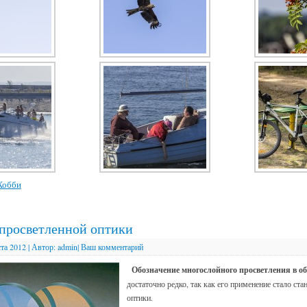
Хобби
просветленной оптики
ста 2012
|
Автор:
admin
|
Ваш комментарий
Обозначение многослойного просветления в о
достаточно редко, так как его применение стало ст
оптики.