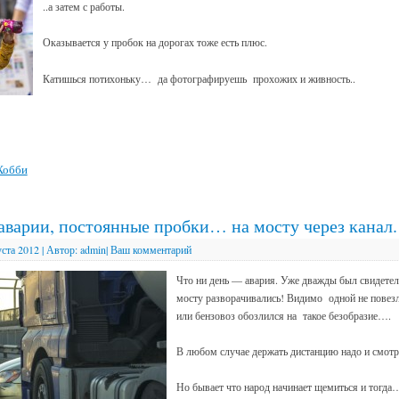
..а затем с работы.
Оказывается у пробок на дорогах тоже есть плюс.
Катишься потихоньку… да фотографируешь прохожих и живность..
Хобби
аварии, постоянные пробки… на мосту через канал.
уста 2012
|
Автор:
admin
|
Ваш комментарий
Что ни день — авария. Уже дважды был свидетел
мосту разворачивались! Видимо одной не повезл
или бензовоз обозлился на такое безобразие….
В любом случае держать дистанцию надо и смотр
Но бывает что народ начинает щемиться и тогда