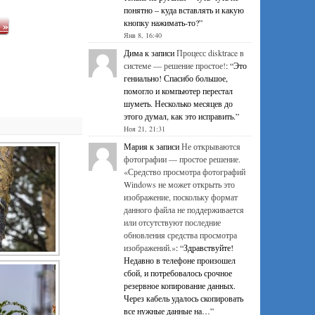
понятно – куда вставлять и какую
кнопку нажимать-то?
”
е
»
Янв 8, 16:40
Дима
к записи
Процесс disktrace в
системе — решение простое!
: “
Это
гениально! Спасибо большое,
помогло и компьютер перестал
шуметь. Несколько месяцев до
этого думал, как это исправить.
”
Ноя 21, 21:31
Мария
к записи
Не открываются
фотографии — простое решение.
«Средство просмотра фотографий
Windows не может открыть это
изображение, поскольку формат
данного файла не поддерживается
или отсутствуют последние
обновления средства просмотра
изображений.»
: “
Здравствуйте!
Недавно в телефоне произошел
сбой, и потребовалось срочное
резервное копирование данных.
Через кабель удалось скопировать
все нужные данные на…
”