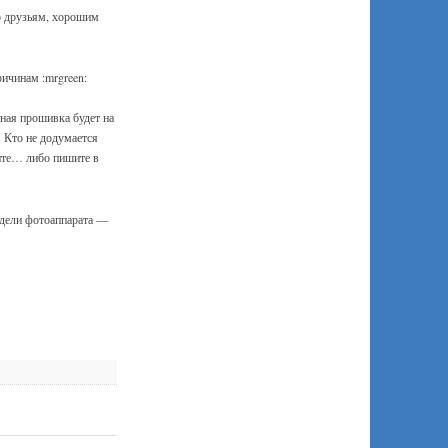
о друзьям, хорошим
ичинам :mrgreen:
ная прошивка будет на
. Кто не додумается
ите… либо пишите в
модели фотоаппарата —