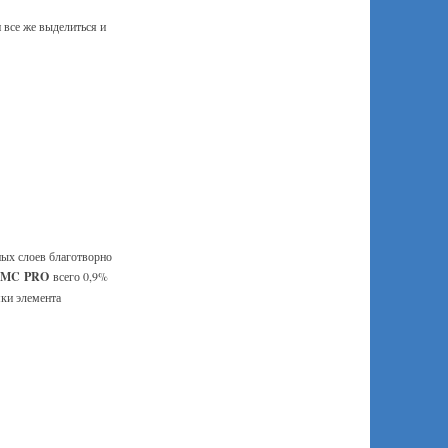
все же выделиться и
ных слоев благотворно
SMC
PRO
всего 0,9%
ки элемента