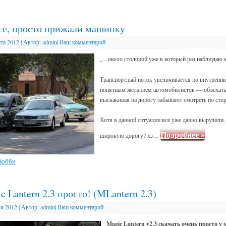
эсе, просто прижали машинку
ста 2012
|
Автор:
admin
|
Ваш комментарий
…около столовой уже в который раз наблюдаю 
Транспортный поток увеличивается по внутренни
понятным желанием автомобилистов — объехат
выскакивая на дорогу забывают смотреть по сто
Хотя в данной ситуации все уже давно вырулили
Подробнее
»
широкую дорогу? хз…
Хобби
c Lantern 2.3 просто! (MLantern 2.3)
я 2012
|
Автор:
admin
|
Ваш комментарий
Magic Lantern v2.3 скачать очень просто у