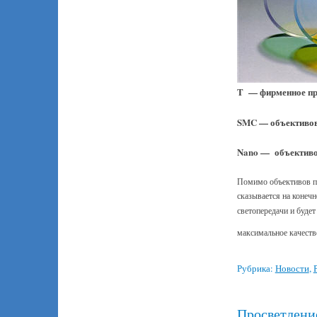
T — фирменное про
SMC — объективо
Nano — объектив
Помимо объективов пр
сказывается на конечн
светопередачи и буде
максимальное качество
Рубрика:
Новости
,
Просветлени