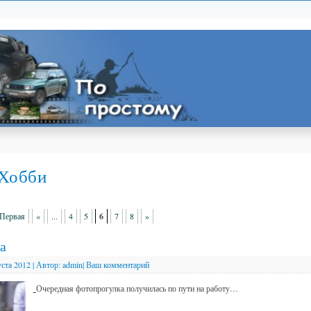
Хобби
 Первая
«
...
4
5
6
7
8
»
а
уста 2012
|
Автор:
admin
|
Ваш комментарий
Очередная фотопрогулка получилась по пути на работу…