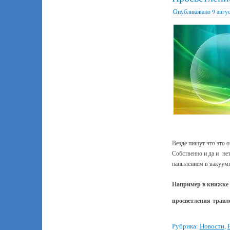
Опубликовано
9 авгу
Везде пишут что это 
Собственно и да и не
напылением в вакуум
Например в книжке А
просветления
травл
Рубрика:
Новости
,