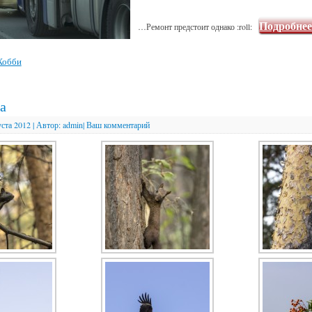
Подробне
…Ремонт предстоит однако :roll:
Хобби
а
уста 2012
|
Автор:
admin
|
Ваш комментарий