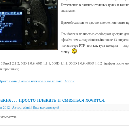
Естественно в ознакомительных целях и тольк
знакомым.
Прямой ссылки не даю по вполне понятным пр
Тем более в полностью свободном доступе дан
офсайте www.magiclantern.fm после 13 августа
что за зверь FTP или как туда заходить — жд
личку
n 5Dmk2 2.1.2, 50D 1.0.9, 60D 1.1.1, 500D 1.1.1, 550D 1.0.9, 600D 1.0.2 (цифры после 
ия прошивки)
Программы
,
Разное нужное и не только
,
Хобби
акие… просто плакать и смеяться хочется.
я 2012
|
Автор:
admin
|
Ваш комментарий
называется.