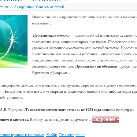
ста 2012
|
Автор:
admin
|
Ваш комментарий
Многие слышали о просветляющих напылениях на линзы биноклей,
телескопов…
Просветление оптики
– нанесение одной или нескольких слоев т
поверхность линз, соприкасающихся с воздухом. Просветление пр
улучшения светопропускаемости оптической системы. Просветл
предназначены для уменьшения рассеяния и отражения падающег
поверхностей оптического элемента, что, несомненно, улучшает
светопропускание оптики.
Просветлённый объектив
требует за
бережного обращения…
очень дорогое удовольствие и некое ноу-хау крупных фирм по производству высококачес
т. Потому как ничего нового не открыли и продолжают наносить слои либо методом т
ной установке.
.Н. Бардина «Технология оптического стекла» от 1953 года описана процедура
Подробнее
»
ением в кислотах.
Кислоту где взять думаю придумаете…
Разное нужное и не только
,
Хобби
,
Это интересно