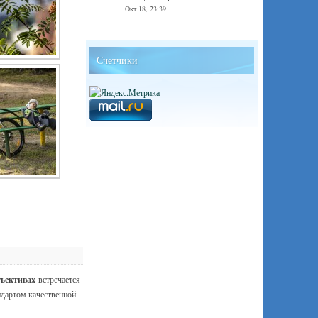
Окт 18, 23:39
Счетчики
бъективах
встречается
андартом качественной