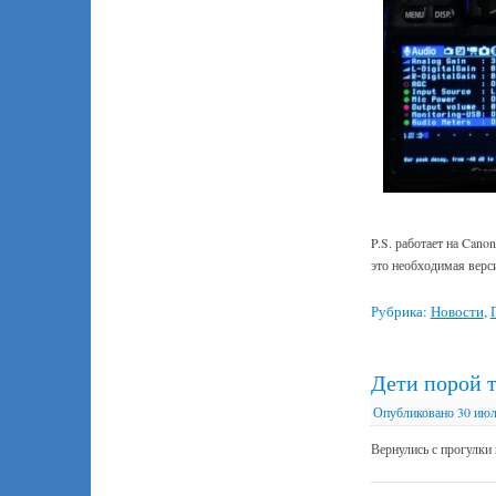
P.S. работает на Cano
это необходимая верс
Рубрика:
Новости
,
Дети порой т
Опубликовано
30 июл
Вернулись с прогулки 