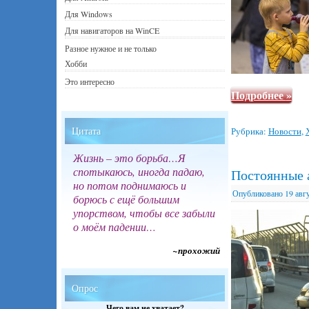
Для Windows
Для навигаторов на WinCE
Разное нужное и не только
Хобби
Это интересно
Подробнее
»
Цитата
Рубрика:
Новости
,
Жизнь – это борьба…Я
спотыкаюсь, иногда падаю,
Постоянные 
но потом поднимаюсь и
Опубликовано
19 авг
борюсь с ещё большим
упорством, чтобы все забыли
о моём падении…
~прохожий
Опрос
Чего вам не хватает?