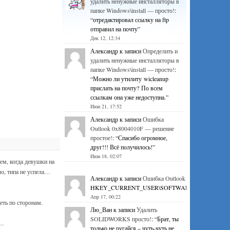
удалить ненужные инсталляторы в
папке Windows\install — просто!
:
“
отредактировал ссылку на ftp
отправил на почту
”
Дек 12, 12:34
Александр
к записи
Определить и
удалить ненужные инсталляторы в
папке Windows\install — просто!
:
“
Можно ли утилиту wicleanup
прислать на почту? По всем
ссылкам она уже недоступна.
”
Июн 21, 17:52
Александр
к записи
Ошибка
Outlook 0x8004010F — решение
простое!
: “
Спасибо огромное,
друг!!! Всё получилось!
”
Июн 18, 02:07
ем, когда девушки на
о, типа не успела…
Александр
к записи
Ошибка Outlook 0x8004010F — р
HKEY_CURRENT_USER\SOFTWARE\Microsoft\Office\1
Апр 17, 00:22
еть по сторонам.
Лю_Ван
к записи
Удалить
SOLIDWORKS просто!
: “
Брат, ты
….
только не ругайся – чуть-чуть не