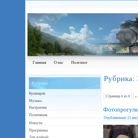
Сегодня: 06.08.2026
Главная
О нас
Полезное
Рубрика:
Рубрики
Кулинария
Страница 6 из 8
«
Музыка
Настроение
Фотопрогулк
Позитивная
Опубликовано
23 авг
Новости
Программы
Для Android