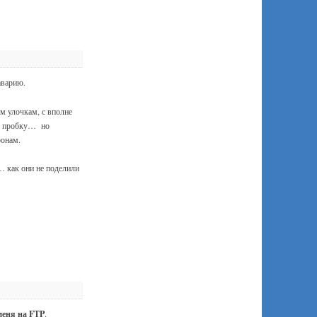
аварию.
м улочкам, с вполне
ь пробку… но
ронам.
… как они не поделили
 меня на FTP
.