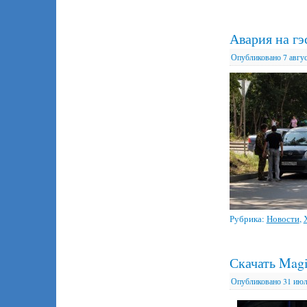
Авария на г
Опубликовано
7 авгу
Рубрика:
Новости
,
Скачать Magi
Опубликовано
31 июл