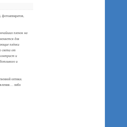
 фотоаппаратов,
ончайших пленок на
именяется для
яющие плёнки
о света от
 контраст и
ботливого и
твенной оптики.
равления… либо