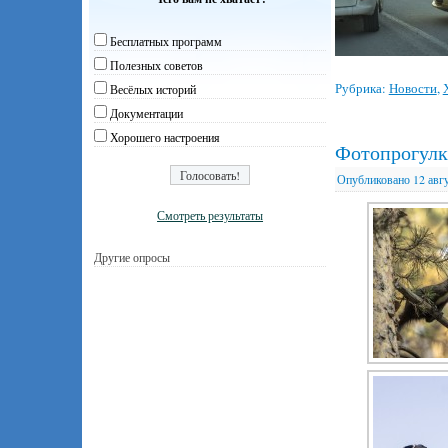
Бесплатных программ
Полезных советов
Рубрика:
Новости
,
Весёлых историй
Документации
Хорошего настроения
Фотопрогулк
Опубликовано
12 авг
Смотреть результаты
Другие опросы