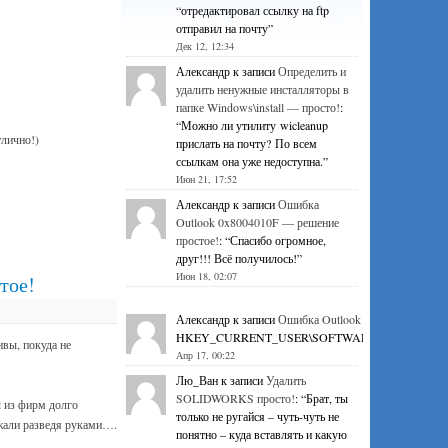
“
отредактировал ссылку на ftp
отправил на почту
”
Дек 12, 12:34
Александр
к записи
Определить и
удалить ненужные инсталляторы в
папке Windows\install — просто!
:
“
Можно ли утилиту wicleanup
тлично!)
прислать на почту? По всем
ссылкам она уже недоступна.
”
Июн 21, 17:52
Александр
к записи
Ошибка
Outlook 0x8004010F — решение
простое!
: “
Спасибо огромное,
друг!!! Всё получилось!
”
Июн 18, 02:07
тое!
Александр
к записи
Ошибка Outlook 0x8004010F — р
HKEY_CURRENT_USER\SOFTWARE\Microsoft\Office\1
вы, покуда не
Апр 17, 00:22
Лю_Ван
к записи
Удалить
SOLIDWORKS просто!
: “
Брат, ты
ы из фирм долго
только не ругайся – чуть-чуть не
зжали разведя руками….
понятно – куда вставлять и какую