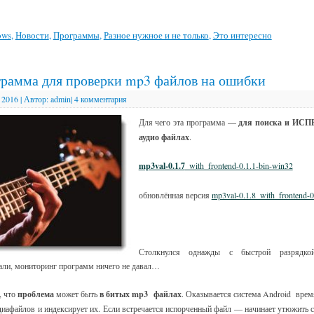
ows
,
Новости
,
Программы
,
Разное нужное и не только
,
Это интересно
грамма для проверки mp3 файлов на ошибки
 2016
|
Автор:
admin
|
4 комментария
Для чего эта программа —
для поиска и ИС
аудио файлах
.
mp3val-0.1.7
_with_frontend-0.1.1-bin-win32
обновлённая версия
mp3val-0.1.8_with_frontend-0
Столкнулся однажды с быстрой разрядкой
али, мониторинг программ ничего не давал…
, что
проблема
может быть
в битых mp3 файлах
. Оказывается система Android врем
диафайлов и индексирует их. Если встречается испорченный файл — начинает утюжить с