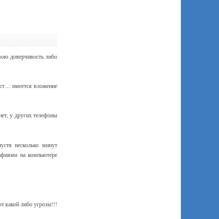
вою доверчивость либо
кст… имеется вложение
нет, у других телефоны
устя несколько минут
рафиями на компьютере
т какой либо угрозы!!!