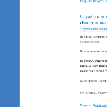
Рубрика:
Новости
,
Служба крипт
(Восстановл
Опубликовано
30 авг
На одном «больном» к
устанавливаться.
В логах системы пост
Не удалось запустит
Ошибка 1083: Исполн
включена в состав 
самое простое и адек
всё «лечение» сводитс
Рубрика:
Для Wind