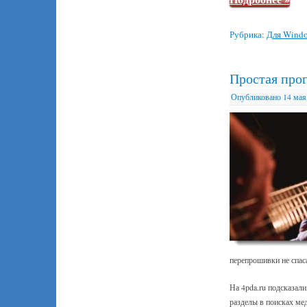
Рубрика:
Для Wind
Простая про
Опубликовано
14 мая
перепрошивки не спас
На 4pda.ru подсказали
разделы в поисках ме