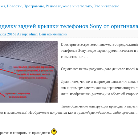
ows
,
Новости
,
Программы
,
Разное нужное и не только
,
Это интересно
дделку задней крышки телефонов Sony от оригинала
абря 2016
|
Автор:
admin
|
Ваш комментарий
В интернете встречается множество предложений
телефонов Sony, везде гарантируется качество и 
совместимость…
Однако всё не так радужно (зато дешевле порой в
Дело в том, что цена напрямую зависит от слож
так к примеру вместо кольца ограничивающего л
лишь изображение (рисунок) на обратной сторон
Такое облегчение конструкции приводит к парази
и в помещениях! Изображение получается как в тумане/дымке/смоге… либо цветовая г
рытие и говорить не приходится