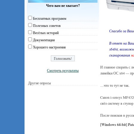
Чего вам не хватает?
Бесплатных программ
Полезных советов
Спасибо за Ваш
Весёлых историй
Документации
В ответ на Ваш
Хорошего настроения
x64bit, возмож
сканирования
н
И главное спорить с 
Смотреть результаты
линейки ОС x64 — про
Другие опросы
…что то тут не так.
Canon i-sensys MF432
свёл систему в ступор
После поисков в русс
[Windows 64-bit] Pat