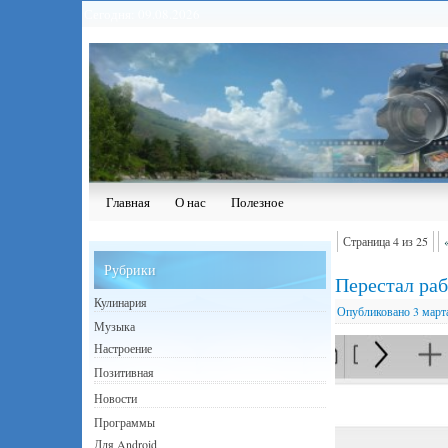
Сегодня: 09.08.2026
Главная
О нас
Полезное
Страница 4 из 25
Рубрики
Перестал ра
Кулинария
Опубликовано
3 март
Музыка
Настроение
Позитивная
Новости
Программы
Для Android