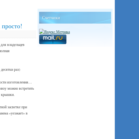
Счетчики
 просто!
 для владельцев
полная
 десятки раз)
ности изготовления…
инзу можно встретить
е крышки.
тной засветке при
амма «уезжает» в