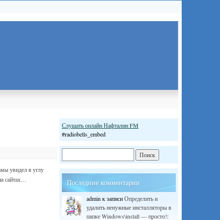
Слушать онлайн Нафталин FM
#radiobells_embed
мы увидел в углу
на сайтах…
Последние комментарии
admin
к записи
Определить и
удалить ненужные инсталляторы в
папке Windows\install — просто!
: