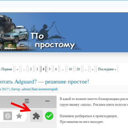
« Первая
«
...
2
3
4
5
6
...
10
20
...
»
Последняя »
ботать Adguard? — решение простое!
а 2017
|
Автор:
admin
|
Ваш комментарий
В какой то момент вместо блокировщика рекла
серую иконку «пазла». Реклама опять полезла 
Начинаем разбираться в происходящем.
При нажатии на него выходит: