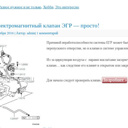
Разное нужное и не только
,
Хобби
,
Это интересно
лектромагнитный клапан ЭГР — просто!
ября 2016
|
Автор:
admin
|
1 комментарий
Причиной неработоспособности системы ЕГР может быть
перепускного отверстия, но и клапан в системе управле
Из за циркуляции воздуха с парами масла/сажи засоря
клапан… как следствие его клинит в открытом или зак
Подробнее
»
Для начала следует проверить клапан.