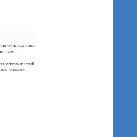
 не только сам клапан
ния оным!
ется электромагнитный
рытом положении.