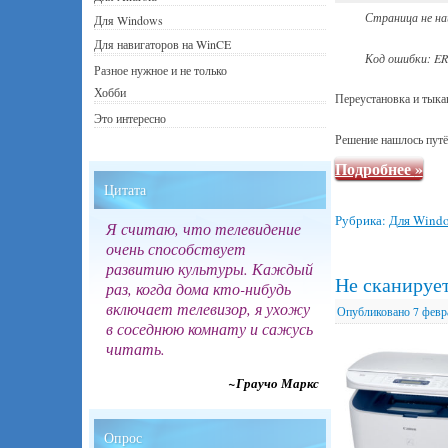
Страница не на
Для Windows
Для навигаторов на WinCE
Код ошибки: E
Разное нужное и не только
Хобби
Переустановка и тыкан
Это интересно
Решение нашлось путём
Подробнее
»
Цитата
Рубрика:
Для Wind
Я считаю, что телевидение
очень способствует
развитию культуры. Каждый
Не сканируе
раз, когда дома кто-нибудь
включает телевизор, я ухожу
Опубликовано
7 февр
в соседнюю комнату и сажусь
читать.
~Граучо Маркс
Опрос