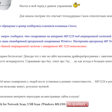
Настал и мой черёд в данном упражнении
Для начала смотрим что отвечает техподдержка Canon относительно мои
е обращение в центр поддержки клиентов компании Canon,
 запрос сообщаем, что скнирование на аппарате MF3228 под операционной системой
но лишь стандартной программой скнирования Windows. Настроить программу MF To
а данной операционной системе с аппаратом MF 3228 невозможно
.
людьми бесполезно! Доводы что у них на сайте выложены драйвера/программы с заявлен
сто игнорируются. Спрашиваю про 8ку, ответ про 7ку…. ну как всегда в больших конто
0d начал сканировать у людей после установки в режиме совместимости… MF3228 в р
 на несколько минут, результат нулевой.
коязычном интернете переходим на иностранные сайты и вуаля!
Подробнее
»
ch for Network Scan, USB Scan (Windows 8/8.1/10)