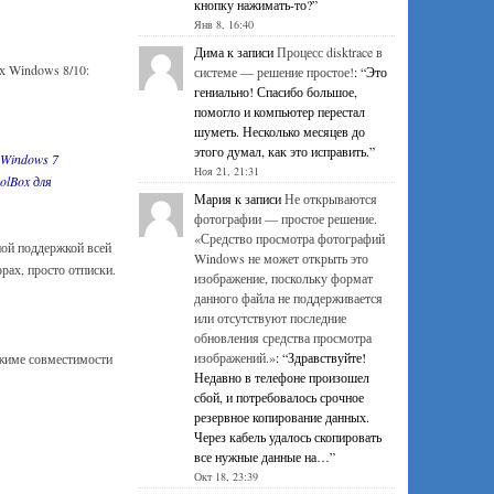
кнопку нажимать-то?
”
Янв 8, 16:40
Дима
к записи
Процесс disktrace в
х Windows 8/10:
системе — решение простое!
: “
Это
гениально! Спасибо большое,
помогло и компьютер перестал
шуметь. Несколько месяцев до
этого думал, как это исправить.
”
 Windows 7
Ноя 21, 21:31
olBox для
Мария
к записи
Не открываются
фотографии — простое решение.
«Средство просмотра фотографий
ной поддержкой всей
Windows не может открыть это
рах, просто отписки.
изображение, поскольку формат
данного файла не поддерживается
или отсутствуют последние
обновления средства просмотра
изображений.»
: “
Здравствуйте!
ежиме совместимости
Недавно в телефоне произошел
сбой, и потребовалось срочное
резервное копирование данных.
Через кабель удалось скопировать
все нужные данные на…
”
Окт 18, 23:39