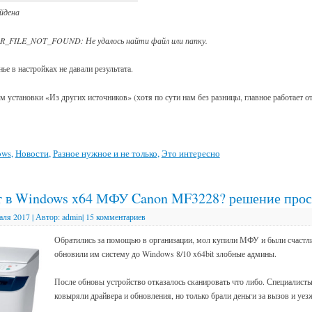
йдена
RR_FILE_NOT_FOUND: Не удалось найти файл или папку.
ье в настройках не давали результата.
 установки «Из других источников» (хотя по сути нам без разницы, главное работает о
ows
,
Новости
,
Разное нужное и не только
,
Это интересно
т в Windows x64 МФУ Canon MF3228? решение прос
аля 2017
|
Автор:
admin
|
15 комментариев
Обратились за помощью в организации, мол купили МФУ и были счастли
обновили им систему до Windows 8/10 x64bit злобные админы.
После обновы устройство отказалось сканировать что либо. Специалист
ковыряли драйвера и обновления, но только брали деньги за вызов и уе