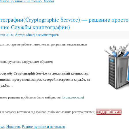
Разное нужное и не только
,
Хобби
ографии(Cryptographic Service) — решение просто
ение Службы криптографии)
уста 2016
|
Автор:
admin
|
6 комментариев
омпьютере не работал интернет и программы отказывались
оянно ругалось следующим образом:
ь службу Cryptographic Service на локальный компьютер.
яемая программа, запуск которой настроен в службе, не
службы…
ватное решение проблемы было найдено на
forum.ozone.net
Подробнее
»
я к запуску готового reg файла! (либо ковыряние реестра руками)
ows
,
Новости
,
Разное нужное и не только