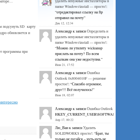
удалить ненужные инсталляторы в
траторе…
папке Windows\install — просто!
:
“
отредактировал ссылку на ftp
отправил на почту
”
Дек 12, 12:34
ем подсунуть SD карту
Александр
к записи
Определить и
одро обновляется и
удалить ненужные инсталляторы в
папке Windows\install — просто!
:
“
Можно ли утилиту wicleanup
вот программы при
прислать на почту? По всем
ссылкам она уже недоступна.
”
Июн 21, 17:52
Александр
к записи
Ошибка
Outlook 0x8004010F — решение
простое!
: “
Спасибо огромное,
друг!!! Всё получилось!
”
Июн 18, 02:07
интересно
Александр
к записи
Ошибка Outlook 0x8004010F — р
HKEY_CURRENT_USER\SOFTWARE\Microsoft\Office\1
Апр 17, 00:22
Лю_Ван
к записи
Удалить
SOLIDWORKS просто!
: “
Брат, ты
только не ругайся – чуть-чуть не