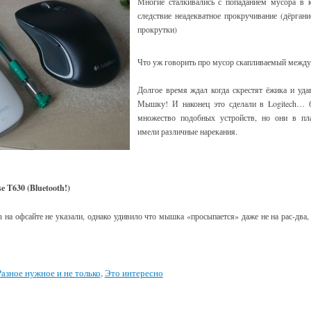
Многие сталкивались с попаданием мусора в 
следствие неадекватное прокручивание (дёрган
прокрутки)
Что уж говорить про мусор скапливаемый межд
Долгое время ждал когда скрестят ёжика и уда
Мышку! И наконец это сделали в Logitech… б
множество подобных устройств, но они в пла
имели различные нарекания.
e T630 (Bluetooth!)
h на офсайте не указали, однако удивило что мышка «просыпается» даже не на рас-два,
Разное нужное и не только
,
Это интересно