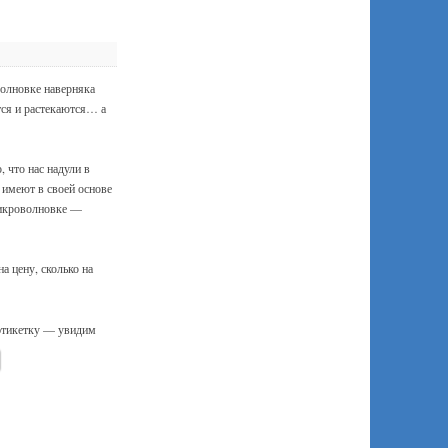
олновке наверняка
тся и растекаются… а
, что нас надули в
имеют в своей основе
микроволновке —
а цену, сколько на
 этикетку — увидим