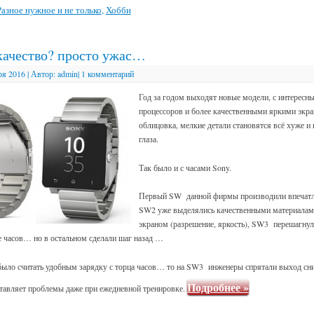
Разное нужное и не только
,
Хобби
качество? просто ужас…
ря 2016
|
Автор:
admin
|
1 комментарий
Год за годом выходят новые модели, с интересн
процессоров и более качественными яркими экр
облицовка, мелкие детали становятся всё хуже и
глаза.
Так было и с часами Sony.
Первый SW данной фирмы производили впечатле
SW2 уже выделялись качественными материалам
экраном (разрешение, яркость), SW3 перешагнул
е часов… но в остальном сделали шаг назад …
ло считать удобным зарядку с торца часов… то на SW3 инженеры спрятали выход сни
Подробнее
»
тавляет проблемы даже при ежедневной тренировке.