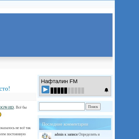
Нафталин FM
сто!
00GW-HD
. Всё бы
Последние комментарии
казалось не всё так
меем постоянную
admin
к записи
Определить и